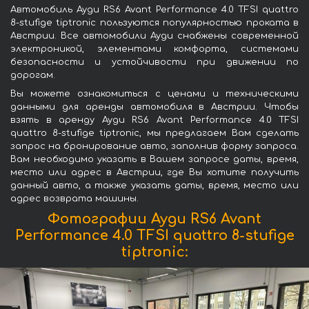
Автомобиль Ауди RS6 Avant Performance 4.0 TFSI quattro
8-stufige tiptronic пользуются популярностью проката в
Австрии. Все автомобили Ауди снабжены современной
электроникой, элементами комфорта, системами
безопасности и устойчивости при движении по
дорогам.
Вы можете ознакомиться с ценами и техническими
данными для аренды автомобиля в Австрии. Чтобы
взять в аренду Ауди RS6 Avant Performance 4.0 TFSI
quattro 8-stufige tiptronic, мы предлагаем Вам сделать
запрос на бронирование авто, заполнив форму запроса.
Вам необходимо указать в Вашем запросе даты, время,
место или адрес в Австрии, где Вы хотите получить
данный авто, а также указать даты, время, место или
адрес возврата машины.
Фотографии Ауди RS6 Avant
Performance 4.0 TFSI quattro 8-stufige
tiptronic: