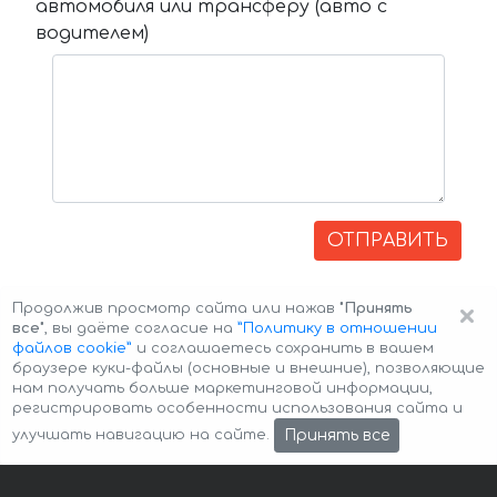
автомобиля или трансферу (авто с
водителем)
ОТПРАВИТЬ
×
Продолжив просмотр сайта или нажав
"Принять
все"
, вы даёте согласие на
”Политику в отношении
файлов cookie”
и соглашаетесь сохранить в вашем
браузере куки-файлы (основные и внешние), позволяющие
нам получать больше маркетинговой информации,
регистрировать особенности использования сайта и
Авторские права © 2026 Авто-Аренда
Cookie Policy
Принять все
улучшать навигацию на сайте.