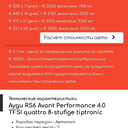
€ 500 х 7 дней = € 3500, включено 1100 км
€ 442 х 14 дней = € 6183, включено 2200 км
€ 417 х 21 день = € 8750, включено 3300 км
€ 321 х 28 дней = € 9000, включено 3500 км
Расчёт стоимости авто
€ 3 / км – Цена за превышение лимита по пробегу
€ 10000 – Залог/Ответственность/Франшиза.
Залоговая сумма блокируется нами на кредитной
карте водителя ИЛИ предоставляется Вами
наличными при получении авто.
Технические характеристики
Ауди RS6 Avant Performance 4.0
TFSI quattro 8-stufige tiptronic
Коробка передач – Автомат
Количество мест – 5