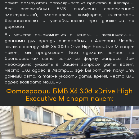
пакет пользуются популярностью проката в Австрии.
Все автомобили БМВ снабжены современной
электроникой, элементами комфорта, системами
безопасности и устойчивости при движении по
дорогам.
Вы можете ознакомиться с ценами и техническими
данными для аренды автомобиля в Австрии. Чтобы
взять в аренду БМВ X6 3.0d xDrive High Executive M спорт
пакет, мы предлагаем Вам сделать запрос на
бронирование авто, заполнив форму запроса. Вам
необходимо указать в Вашем запросе даты, время,
место или адрес в Австрии, где Вы хотите получить
данный авто, а также указать даты, время, место или
адрес возврата машины.
Фотографии БМВ X6 3.0d xDrive High
Executive M спорт пакет: