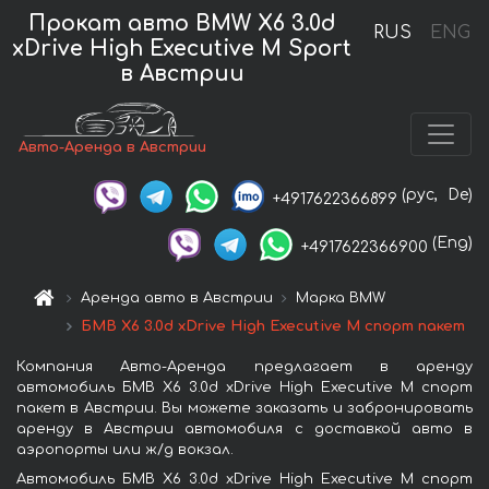
Прокат авто BMW X6 3.0d
RUS
ENG
xDrive High Executive M Sport
в Австрии
Авто-Аренда в Австрии
(рус,
De)
+4917622366899
(Eng)
+4917622366900
Аренда авто в Австрии
Марка BMW
БМВ X6 3.0d xDrive High Executive M спорт пакет
Компания Авто-Аренда предлагает в аренду
автомобиль БМВ X6 3.0d xDrive High Executive M спорт
пакет в Австрии. Вы можете заказать и забронировать
аренду в Австрии автомобиля с доставкой авто в
аэропорты или ж/д вокзал.
Автомобиль БМВ X6 3.0d xDrive High Executive M спорт