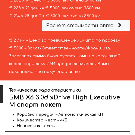
€ 252 х 14 дней = € 3533, включено 2400 км
€ 238 х 21 день = € 5000, включено 3500 км
€ 214 х 28 дней = € 6000, включено 3500 км
Расчёт стоимости авто
€ 2 / км – Цена за превышение лимита по пробегу
€ 5000 – Залог/Ответственность/Франшиза.
Залоговая сумма блокируется нами на кредитной
карте водителя ИЛИ предоставляется Вами
наличными при получении авто.
Технические характеристики
БМВ X6 3.0d xDrive High Executive
M спорт пакет
Коробка передач – Автоматическая КП
Количество мест – 4/5
Навигация – есть