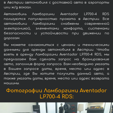
в Австрии автомобиля с доставкой авто в аэропорты
или ж/д вокзал.
Автомобиль Ламборгини Aventador LP700-4 RDS
пользуются популярностью проката в Австрии. Все
автомобили Ламборгини снабжены современной
электроникой, элементами комфорта, системами
безопасности и устойчивости при движении по
дорогам.
Вы можете ознакомиться с ценами и техническими
данными для аренды автомобиля в Австрии. Чтобы
взять в аренду Ламборгини Aventador LP700-4 RDS, мы
предлагаем Вам сделать запрос на бронирование
авто, заполнив форму запроса. Вам необходимо указать
в Вашем запросе даты, время, место или адрес в
Австрии, где Вы хотите получить данный авто, а
также указать даты, время, место или адрес возврата
машины.
Фотографии Ламборгини Aventador
LP700-4 RDS: