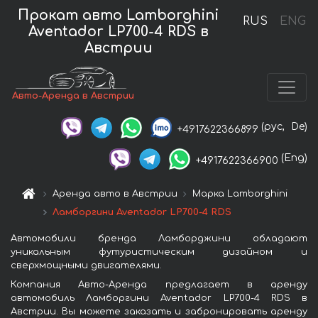
Прокат авто Lamborghini
RUS
ENG
Aventador LP700-4 RDS в
Австрии
Авто-Аренда в Австрии
(рус,
De)
+4917622366899
(Eng)
+4917622366900
Аренда авто в Австрии
Марка Lamborghini
Ламборгини Aventador LP700-4 RDS
Автомобили бренда Ламборджини обладают
уникальным футуристическим дизайном и
сверхмощными двигателями.
Компания Авто-Аренда предлагает в аренду
автомобиль Ламборгини Aventador LP700-4 RDS в
Австрии. Вы можете заказать и забронировать аренду