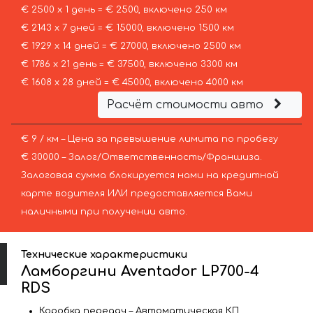
€ 2500 х 1 день = € 2500, включено 250 км
€ 2143 х 7 дней = € 15000, включено 1500 км
€ 1929 х 14 дней = € 27000, включено 2500 км
€ 1786 х 21 день = € 37500, включено 3300 км
€ 1608 х 28 дней = € 45000, включено 4000 км
Расчёт стоимости авто
€ 9 / км – Цена за превышение лимита по пробегу
€ 30000 – Залог/Ответственность/Франшиза.
Залоговая сумма блокируется нами на кредитной
карте водителя ИЛИ предоставляется Вами
наличными при получении авто.
Технические характеристики
Ламборгини Aventador LP700-4
RDS
Коробка передач – Автоматическая КП