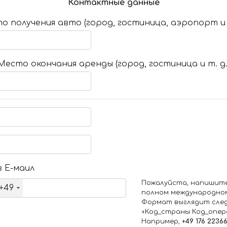
Контактные данные
о получения авто (город, гостиница, аэропорт и т
Место окончания аренды (город, гостиница и т. д.
 Е-маил
Пожалуйста, напишит
+49
полном международно
Формат выглядит сле
+Код_страны Код_опе
Например,
+49 176 2236