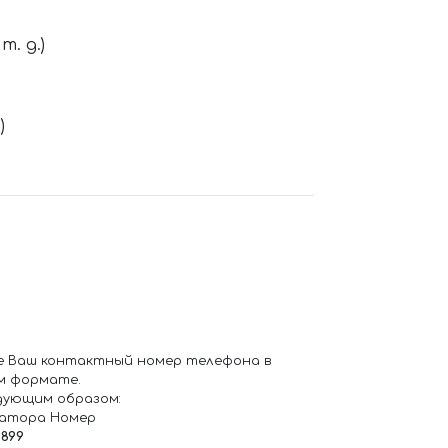
. д.)
)
е Ваш контактный номер телефона в
м формате.
дующим образом:
ратора Номер
6899