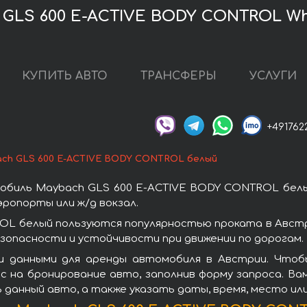
GLS 600 E-ACTIVE BODY CONTROL Wh
КУПИТЬ АВТО
ТРАНСФЕРЫ
УСЛУГИ
+491762
ch GLS 600 E-ACTIVE BODY CONTROL белый
обиль Maybach GLS 600 E-ACTIVE BODY CONTROL белы
ропорты или ж/д вокзал.
OL белый пользуются популярностью проката в Австр
зопасности и устойчивости при движении по дорогам.
и данными для аренды автомобиля в Австрии. Чтоб
 на бронирование авто, заполнив форму запроса. Вам
 данный авто, а также указать даты, время, место ил