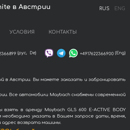
ite в Австрии
RUS
ENG
УСЛОВИЯ
КОНТАКТЫ
(рус,
De)
(Eng)
2366899
+4917622366900
й в Австрии. Вы можете заказать и забронировать
ии. Все автомобили Maybach снабжены современной
ы взять в аренду Maybach GLS 600 E-ACTIVE BODY
 необходимо указать в Вашем запросе даты, время,
и адрес возврата машины.