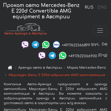
Прокат авто Mercedes-Benz
RUS
ENG
E 220d Convertible AMG
equipment в Австрии
Авто-Аренда в Австрии
(рус,
De)
+4917622366899
(Eng)
+4917622366900
Аренда авто в Австрии
Марка Mercedes-Benz
Мерседес-Бенц E 220d кабриолет AMG комплектация
Компания Авто-Аренда предлагает в аренду
автомобиль Мерседес-Бенц E 220d кабриолет AMG
комплектация в Австрии. Вы можете заказать и
забронировать аренду в Австрии автомобиля с
доставкой авто в аэропорты или ж/д вокзал.
Автомобиль Мерседес-Бенц E 220d кабриолет AMG