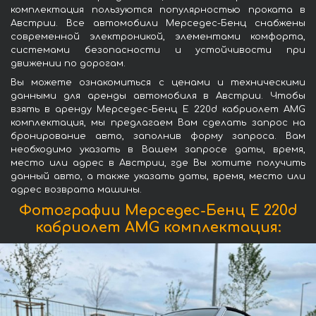
комплектация пользуются популярностью проката в
Австрии. Все автомобили Мерседес-Бенц снабжены
современной электроникой, элементами комфорта,
системами безопасности и устойчивости при
движении по дорогам.
Вы можете ознакомиться с ценами и техническими
данными для аренды автомобиля в Австрии. Чтобы
взять в аренду Мерседес-Бенц E 220d кабриолет AMG
комплектация, мы предлагаем Вам сделать запрос на
бронирование авто, заполнив форму запроса. Вам
необходимо указать в Вашем запросе даты, время,
место или адрес в Австрии, где Вы хотите получить
данный авто, а также указать даты, время, место или
адрес возврата машины.
Фотографии Мерседес-Бенц E 220d
кабриолет AMG комплектация: