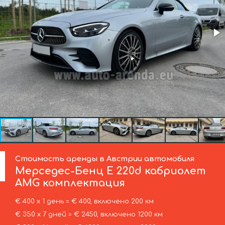
Стоимость аренды в Австрии автомобиля
Мерседес-Бенц
E 220d кабриолет
AMG комплектация
€ 400 х 1 день = € 400, включено 200 км
€ 350 х 7 дней = € 2450, включено 1200 км