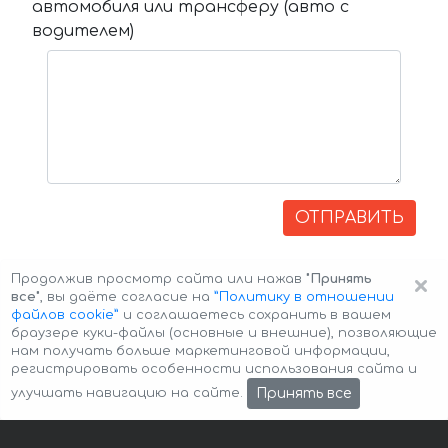
автомобиля или трансферу (авто с
водителем)
ОТПРАВИТЬ
×
Продолжив просмотр сайта или нажав
"Принять
все"
, вы даёте согласие на
”Политику в отношении
файлов cookie”
и соглашаетесь сохранить в вашем
браузере куки-файлы (основные и внешние), позволяющие
нам получать больше маркетинговой информации,
регистрировать особенности использования сайта и
Авторские права © 2026 Авто-Аренда
Cookie Policy
Принять все
улучшать навигацию на сайте.