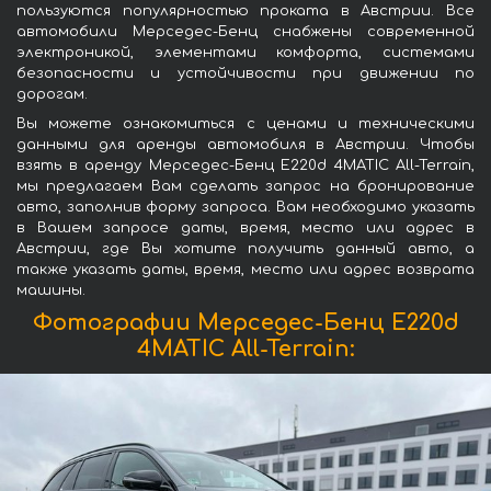
пользуются популярностью проката в Австрии. Все
автомобили Мерседес-Бенц снабжены современной
электроникой, элементами комфорта, системами
безопасности и устойчивости при движении по
дорогам.
Вы можете ознакомиться с ценами и техническими
данными для аренды автомобиля в Австрии. Чтобы
взять в аренду Мерседес-Бенц E220d 4MATIC All-Terrain,
мы предлагаем Вам сделать запрос на бронирование
авто, заполнив форму запроса. Вам необходимо указать
в Вашем запросе даты, время, место или адрес в
Австрии, где Вы хотите получить данный авто, а
также указать даты, время, место или адрес возврата
машины.
Фотографии Мерседес-Бенц E220d
4MATIC All-Terrain: