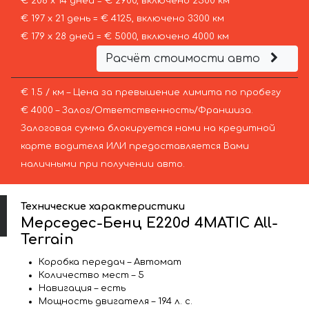
€ 208 х 14 дней = € 2900, включено 2500 км
€ 197 х 21 день = € 4125, включено 3300 км
€ 179 х 28 дней = € 5000, включено 4000 км
Расчёт стоимости авто
€ 1.5 / км – Цена за превышение лимита по пробегу
€ 4000 – Залог/Ответственность/Франшиза.
Залоговая сумма блокируется нами на кредитной
карте водителя ИЛИ предоставляется Вами
наличными при получении авто.
Технические характеристики
Мерседес-Бенц E220d 4MATIC All-
Terrain
Коробка передач – Автомат
Количество мест – 5
Навигация – есть
Мощность двигателя – 194 л. с.