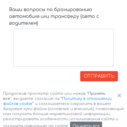
Ваши вопросы по бронированию
автомобиля или трансферу (авто с
водителем)
ОТПРАВИТЬ
×
Продолжив просмотр сайта или нажав
"Принять
все"
, вы даёте согласие на
”Политику в отношении
файлов cookie”
и соглашаетесь сохранить в вашем
браузере куки-файлы (основные и внешние), позволяющие
нам получать больше маркетинговой информации,
регистрировать особенности использования сайта и
Авторские права © 2026 Авто-Аренда
Cookie Policy
Принять все
улучшать навигацию на сайте.