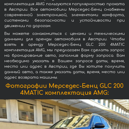
комплектация AMG пользуются популярностью проката
в Австрии. Все автомобили Мерседес-Бенц снабжены
современной электроникой, элементами комфорта,
системами безопасности и устойчивости при
движении по дорогам.
Вы можете ознакомиться с ценами и техническими
данными для аренды автомобиля в Австрии. Чтобы
взять в аренду Мерседес-Бенц GLC 200 4MATIC
комплектация AMG, мы предлагаем Вам сделать запрос
на бронирование авто, заполнив форму запроса. Вам
необходимо указать в Вашем запросе даты, время,
место или адрес в Австрии, где Вы хотите получить
данный авто, а также указать даты, время, место или
адрес возврата машины.
Фотографии Мерседес-Бенц GLC 200
4MATIC комплектация AMG: