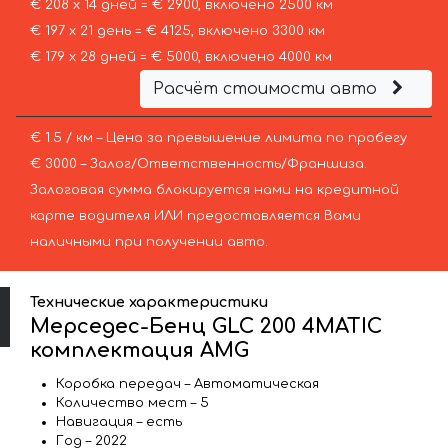
€ 208 х 14 дней = € 2900, включено 2500 км
€ 197 х 21 день = € 4125, включено 3300 км
€ 179 х 28 дней = € 5000, включено 4000 км
Расчёт стоимости авто
€ 1.5 / км – Цена за превышение лимита по пробегу
€ 3000 – Залог/Ответственность/Франшиза.
Залоговая сумма блокируется нами на кредитной
карте водителя ИЛИ предоставляется Вами
наличными при получении авто.
Технические характеристики
Мерседес-Бенц GLC 200 4MATIC
комплектация AMG
Коробка передач – Автоматическая
Количество мест – 5
Навигация – есть
Год – 2022