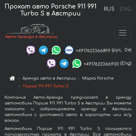
Прокат авто Porsche 911 991
RUS
ENG
Turbo S в Австрии
Авто-Аренда в Австрии
(рус,
De)
+4917622366899
(Eng)
+4917622366900
Аренда авто в Австрии
Марка Porsche
Порше 911 991 Turbo S
Компания Авто-Аренда предлагает в аренду
автомобиль Порше 911 991 Turbo S в Австрии. Вы можете
заказать и забронировать аренду в Австрии
автомобиля с доставкой авто в аэропорты или ж/д
вокзал.
Автомобиль Порше 911 991 Turbo S пользуются
популярностью проката в Австрии. Все автомобили