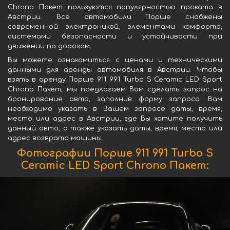
Chrono Пакет пользуются популярностью проката в
Австрии. Все автомобили Порше снабжены
современной электроникой, элементами комфорта,
системами безопасности и устойчивости при
движении по дорогам.
Вы можете ознакомиться с ценами и техническими
данными для аренды автомобиля в Австрии. Чтобы
взять в аренду Порше 911 991 Turbo S Ceramic LED Sport
Chrono Пакет, мы предлагаем Вам сделать запрос на
бронирование авто, заполнив форму запроса. Вам
необходимо указать в Вашем запросе даты, время,
место или адрес в Австрии, где Вы хотите получить
данный авто, а также указать даты, время, место или
адрес возврата машины.
Фотографии Порше 911 991 Turbo S
Ceramic LED Sport Chrono Пакет: