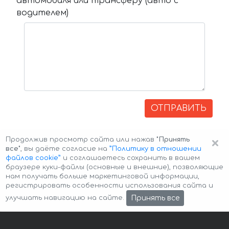
автомобиля или трансферу (авто с
водителем)
ОТПРАВИТЬ
×
Продолжив просмотр сайта или нажав
"Принять
все"
, вы даёте согласие на
”Политику в отношении
файлов cookie”
и соглашаетесь сохранить в вашем
браузере куки-файлы (основные и внешние), позволяющие
нам получать больше маркетинговой информации,
регистрировать особенности использования сайта и
Авторские права © 2026 Авто-Аренда
Cookie Policy
Принять все
улучшать навигацию на сайте.
Политика конфиденциальности