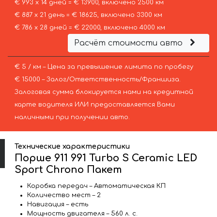
€ 993 х 14 дней = € 13900, включено 2500 км
€ 887 х 21 день = € 18625, включено 3300 км
€ 786 х 28 дней = € 22000, включено 4000 км
Расчёт стоимости авто
€ 5 / км – Цена за превышение лимита по пробегу
€ 15000 – Залог/Ответственность/Франшиза.
Залоговая сумма блокируется нами на кредитной
карте водителя ИЛИ предоставляется Вами
наличными при получении авто.
Технические характеристики
Порше 911 991 Turbo S Ceramic LED
Sport Chrono Пакет
Коробка передач – Автоматическая КП
Количество мест – 2
Навигация – есть
Мощность двигателя – 560 л. с.