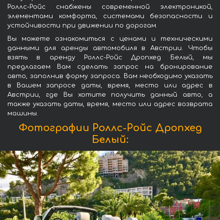
Роллс-Ройс снабжены современной электроникой,
элементами комфорта, системами безопасности и
устойчивости при движении по дорогам.
Вы можете ознакомиться с ценами и техническими
данными для аренды автомобиля в Австрии. Чтобы
взять в аренду Роллс-Ройс Дропхед Белый, мы
предлагаем Вам сделать запрос на бронирование
авто, заполнив форму запроса. Вам необходимо указать
в Вашем запросе даты, время, место или адрес в
Австрии, где Вы хотите получить данный авто, а
также указать даты, время, место или адрес возврата
машины.
Фотографии Роллс-Ройс Дропхед
Белый: