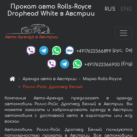
Прокат авто Rolls-Royce
RUS
ENG
Drophead White в Австрии
Авто-Аренда в Австрии
(рус,
De)
+4917622366899
(Eng)
+4917622366900
Аренда авто в Австрии
Марка Rolls-Royce
Роллс-Ройс Дропхед Белый
Компания Авто-Аренда предлагает в аренду
автомобиль Роллс-Ройс Дропхед Белый в Австрии. Вы
можете заказать и забронировать аренду в Австрии
автомобиля с доставкой авто в аэропорты или ж/д
вокзал.
Автомобиль Роллс-Ройс Дропхед Белый пользуются
популярностью проката в Австрии. Все автомобили