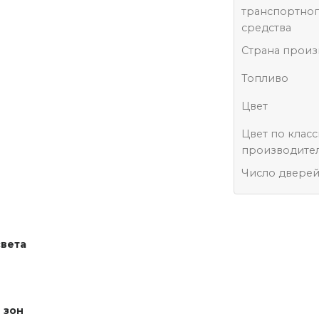
транспортно
средства
Страна произ
Топливо
Цвет
Цвет по клас
производите
Число двере
света
 зон