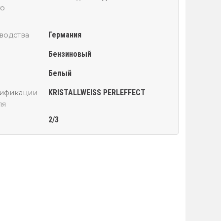
го
Германия
водства
Бензиновый
Белый
KRISTALLWEISS PERLEFFECT
сификации
ля
2/3
й