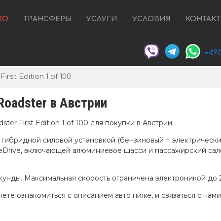
ТО
ТРАНСФЕРЫ
УСЛУГИ
УСЛОВИЯ
КОНТАК
+491
irst Edition 1 of 100
oadster в Австрии
 First Edition 1 of 100 для покупки в Австрии.
гибридной силовой установкой (бензиновый + электрический 
feDrive, включающей алюминиевое шасси и пассажирский са
 секунды. Максимальная скорость ограничена электроникой до 2
ете ознакомиться с описанием авто ниже, и связаться с нам