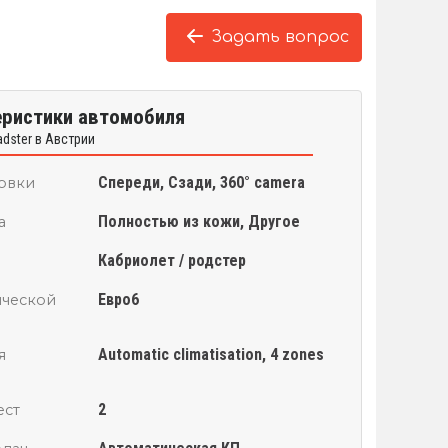
Задать вопрос
еристики автомобиля
dster в Австрии
Спереди, Сзади, 360° camera
овки
Полностью из кожи, Другое
а
Кабриолет / родстер
Евро6
ической
Automatic climatisation, 4 zones
я
2
ест