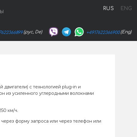
RUS
ENG
ТЫ
(рус, De)
(Eng)
7622366899
+4917622366900
двигатели) с технологией plug-in и
лон из усиленного углеродными волокнами
50 км/ч.
и через форму запроса или через телефон или