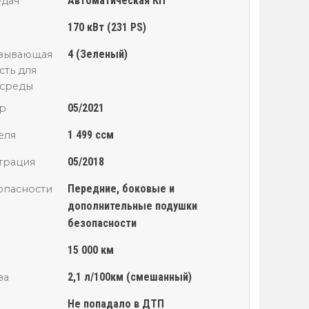
Автоматическая КП
едач
170 кВт (231 PS)
4 (Зеленый)
азывающая
сть для
среды
05/2021
р
1 499 ссм
еля
05/2018
трация
Передние, боковые и
опасности
дополнительные подушки
безопасности
15 000 км
2,1 л/100км (смешанный)
ва
Не попадало в ДТП