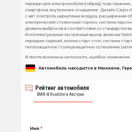
передач для электромобиля (гибрид), подстаканник, с
смартфона, внутреннее оснащение : Дизайн Carpo Ami
с авт. Контроль циркуляции воздуха, расширенная о
электрический стояночный тормоз, система персонали
уровень выбросов в соответствии со стандартом вы
Интеллектуальный экстренный вызов, включая TeleSe
передних сидений, кнопка старт-стоп, система стар
теплозащитное / солнцезащитное остекление (зате
В тексте возможны неточности, ошибки, изменения.
Автомобиль находится в Мюнхене, Гер
Рейтинг автомобиля
BMW i8 Roadster в Австрии
Имя
*