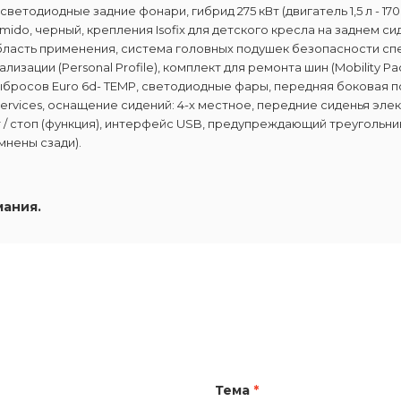
ветодиодные задние фонари, гибрид 275 кВт (двигатель 1,5 л - 170
do, черный, крепления Isofix для детского кресла на заднем сид
бласть применения, система головных подушек безопасности спер
зации (Personal Profile), комплект для ремонта шин (Mobility Pa
бросов Euro 6d- TEMP, светодиодные фары, передняя боковая п
rvices, оснащение сидений: 4-х местное, передние сиденья элек
т / стоп (функция), интерфейс USB, предупреждающий треугольн
мнены сзади).
мания.
Тема
*