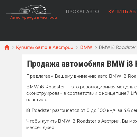
ПРОКАТ АВТО
КУПИТЬ АВ
Авто-Аренда в Австрии
Купить авто в Австрии
BMW
BMW i8 Roadster F
Продажа автомобиля BMW i8 R
Предлагаем Вашему вниманию авто BMW i8 Roadster
BMW i8 Roadster — это революционная модель с 
сконструирован в соответствии с концепцией Li
пластика.
i8 Roadster разгоняется от 0 до 100 км/ч за 4.6
Чтобы купить BMW i8 Roadster в Австрии, Вы мож
мессенджер.