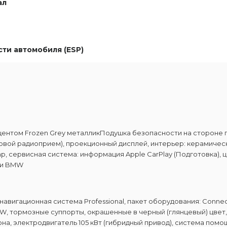
ал
ти автомобиля (ESP)
центом Frozen Grey металликПодушка безопасности на стороне 
овой радиоприем), проекционный дисплей, интерьер: керамичес
ар, сервисная система: информация Apple CarPlay (Подготовка)
ти BMW
авигационная система Professional, пакет оборудования: Connec
, тормозные суппорты, окрашенные в черный (глянцевый) цвет
на, электродвигатель 105 кВт (гибридный привод), система пом