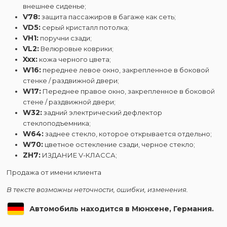
внешнее сиденье;
V78:
защита пассажиров в багаже ​​как сеть;
VD5:
серый кристалл потолка;
VH1:
поручни сзади;
VL2:
Велюровые коврики;
Xxx:
кожа черного цвета;
W16:
переднее левое окно, закрепленное в боковой
стенке / раздвижной двери;
W17:
Переднее правое окно, закрепленное в боковой
стене / раздвижной двери;
W32:
задний электрический дефлектор
стеклоподъемника;
W64:
заднее стекло, которое открывается отдельно;
W70:
цветное остекление сзади, черное стекло;
ZH7:
ИЗДАНИЕ V-КЛАССА;
Продажа от имени клиента
В тексте возможны неточности, ошибки, изменения.
Автомобиль находится в Мюнхене, Германия.