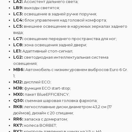
LA2:
Ассистент дальнего света;
LB9:
выходы светятся;
LC3:
освещение в задней ручке поручня;
LC4:
блок управления над головой комфорта;
LC5:
внешнее освещение в наружных зеркалах заднего
вида;
LC7:
освещение переднего пространства для ног;
LC8:
зона освещения задней двери;
LE1:
Адаптивный стоп-сигнал;
LG2:
светодиодная интеллектуальная система
освещения;
MB6:
Автомобиль с низким уровнем выбросов Euro 6 Gr.
1;
MJ2:
дисплей ECO;
MJ8:
функция ECO start-stop;
MX0:
пакет BlueEFFICIENCY;
Q50:
съемная шаровая головка фаркопа;
RK8:
легкосплавные диски диаметром 43,2 см (17
дюймов), дизайн с 20 спицами;
RR6:
запаска с домкратом;
RX7:
колеса BORBET;
RY2:
контроль давления в шинах на VA u. HA,