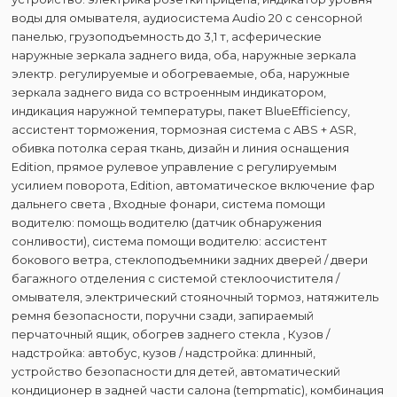
воды для омывателя, аудиосистема Audio 20 с сенсорной
панелью, грузоподъемность до 3,1 т, асферические
наружные зеркала заднего вида, оба, наружные зеркала
электр. регулируемые и обогреваемые, оба, наружные
зеркала заднего вида со встроенным индикатором,
индикация наружной температуры, пакет BlueEfficiency,
ассистент торможения, тормозная система с ABS + ASR,
обивка потолка серая ткань, дизайн и линия оснащения
Edition, прямое рулевое управление с регулируемым
усилием поворота, Edition, автоматическое включение фар
дальнего света , Входные фонари, система помощи
водителю: помощь водителю (датчик обнаружения
сонливости), система помощи водителю: ассистент
бокового ветра, стеклоподъемники задних дверей / двери
багажного отделения с системой стеклоочистителя /
омывателя, электрический стояночный тормоз, натяжитель
ремня безопасности, поручни сзади, запираемый
перчаточный ящик, обогрев заднего стекла , Кузов /
надстройка: автобус, кузов / надстройка: длинный,
устройство безопасности для детей, автоматический
кондиционер в задней части салона (tempmatic), комбинация