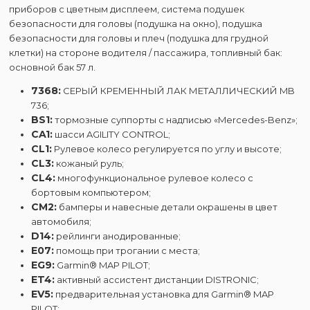
приборов с цветным дисплеем, система подушек
безопасности для головы (подушка на окно), подушка
безопасности для головы и плеч (подушка для грудной
клетки) на стороне водителя / пассажира, топливный бак:
основной бак 57 л.
7368:
СЕРЫЙ КРЕМЕННЫЙ ЛАК МЕТАЛЛИЧЕСКИЙ MB
736;
BS1:
тормозные суппорты с надписью «Mercedes-Benz»;
CA1:
шасси AGILITY CONTROL;
CL1:
Рулевое колесо регулируется по углу и высоте;
CL3:
кожаный руль;
CL4:
многофункциональное рулевое колесо с
бортовым компьютером;
CM2:
бамперы и навесные детали окрашены в цвет
автомобиля;
D14:
рейлинги анодированные;
E07:
помощь при трогании с места;
EG9:
Garmin® MAP PILOT;
ET4:
активный ассистент дистанции DISTRONIC;
EV5:
предварительная установка для Garmin® MAP
PILOT;