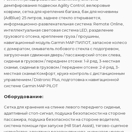
демпфирования подвески Agility Control, велюровые
коврики, сетка для крепления багажа, бак для мочевины
(AdBlue): 25 литров, заднее стекло открывается,
информационно-развлекательная система: Remote Online,
интеллектуальная световая система LED, разделение
грузового отсека, крепление груза / проушины,
навигационный модуль Garmin MAP ПИЛОТ, запасное колесо
с домкратом, омыватель лобового стекла с подогревом,
загрузочная сдвижная дверь / пассажирский отсек слева,
сиденья в грузовом / переднем отсеке: 1-й ряд, 3-местная
скамья, сиденья в грузовом / переднем отсеке: 2-й ряд, 3-
местная скамья Комфорт, круиз-контроль с дистанционным
управлением / Distronic Plus, подготовка к навигационной
системе Garmin MAP PILOT
Оборудование:
Сетка для хранения на спинке левого переднего сиденья,
адаптивный стоп-сигнал, подушка безопасности на стороне
пассажира, подушка безопасности на стороне водителя,
система помощи при запуске (Hill Start Assist), тягово-сцепное
устройство: электрика розетки прицепа, индикатор уровня