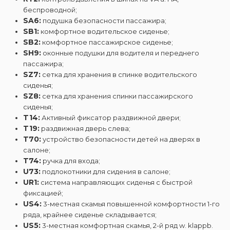
беспроводной;
SA6:
подушка безопасности пассажира;
SB1:
комфортное водительское сиденье;
SB2:
комфортное пассажирское сиденье;
SH9:
оконные подушки для водителя и переднего
пассажира;
SZ7:
сетка для хранения в спинке водительского
сиденья;
SZ8:
сетка для хранения спинки пассажирского
сиденья;
T14:
Активный фиксатор раздвижной двери;
T19:
раздвижная дверь слева;
T70:
устройство безопасности детей на дверях в
салоне;
T74:
ручка для входа;
U73:
подлокотники для сидения в салоне;
UR1:
система направляющих сиденья с быстрой
фиксацией;
US4:
3-местная скамья повышенной комфортности 1-го
ряда, крайнее сиденье складывается;
US5:
3-местная комфортная скамья, 2-й ряд w. klappb.