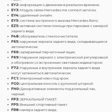
EY2:
информация о движении в реальном времени;
EY3:
Модуль связи Mercedes me connect services;
EY4:
удаленный онлайн;
EY5:
система экстренного вызова Mercedes-Benz;
EZ5:
активная система помощи при парковке с камерой
заднего вида;
F48:
обогреватель стеклоочистителя;
F65:
наружные зеркала заднего вида, складывающиеся
автоматически;
F66:
запираемый перчаточный ящик;
F69:
Наружное зеркало с электрической регулировкой
и обогревом со встроенным световым индикатором;
F72:
Наружные и внутренние зеркала заднего вида
могут затемняться автоматически;
FC1:
Электронный ключ под хром;
FG0:
центральная консоль с рулонной шторкой;
FH0:
Декоративные элементы под рояльный лак,
черный;
FP3:
ЗЕРКАЛЬНЫЙ ПАКЕТ;
FP5:
Внешний спортивный пакет;
FR8:
камера заднего вида;