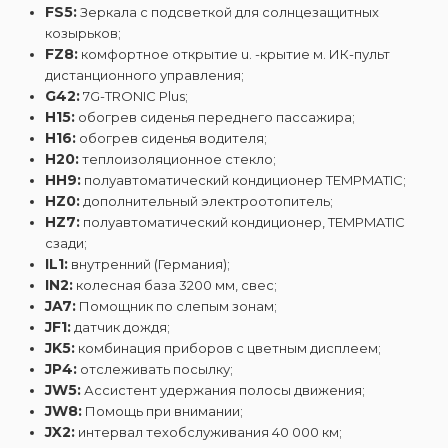
FS5:
Зеркала с подсветкой для солнцезащитных
козырьков;
FZ8:
комфортное открытие u. -крытие м. ИК-пульт
дистанционного управления;
G42:
7G-TRONIC Plus;
H15:
обогрев сиденья переднего пассажира;
H16:
обогрев сиденья водителя;
H20:
теплоизоляционное стекло;
HH9:
полуавтоматический кондиционер TEMPMATIC;
HZ0:
дополнительный электроотопитель;
HZ7:
полуавтоматический кондиционер, TEMPMATIC
сзади;
IL1:
внутренний (Германия);
IN2:
колесная база 3200 мм, свес;
JA7:
Помощник по слепым зонам;
JF1:
датчик дождя;
JK5:
комбинация приборов с цветным дисплеем;
JP4:
отслеживать посылку;
JW5:
Ассистент удержания полосы движения;
JW8:
Помощь при внимании;
JX2:
интервал техобслуживания 40 000 км;