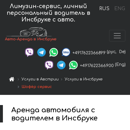
Лимузин-сервис, личный
RUS
ENG
персональный водитель в
Инсбруке с авто.
Авто-Аренда в Инсбруке
(рус,
De)
+4917622366899
(Eng)
+4917622366900
Услуги в Австрии
Услуги в Инсбруке
Шофёр сервис
Аренда автомобиля с
водителем в Инсбруке