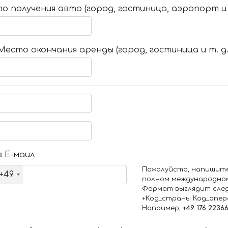
о получения авто (город, гостиница, аэропорт и т
Место окончания аренды (город, гостиница и т. д.
 Е-маил
Пожалуйста, напишит
+49
полном международно
Формат выглядит сле
+Код_страны Код_опе
Например,
+49 176 2236