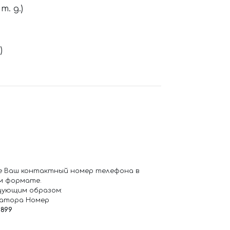
. д.)
)
е Ваш контактный номер телефона в
м формате.
дующим образом:
ратора Номер
6899