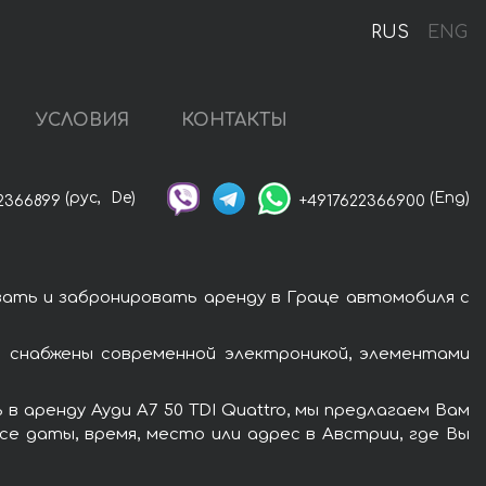
RUS
ENG
УСЛОВИЯ
КОНТАКТЫ
(рус,
De)
(Eng)
2366899
+4917622366900
азать и забронировать аренду в Граце автомобиля с
и снабжены современной электроникой, элементами
 аренду Ауди A7 50 TDI Quattro, мы предлагаем Вам
се даты, время, место или адрес в Австрии, где Вы