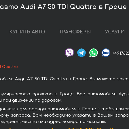
вто Audi A7 50 TDI Quattro в Граце
КУПИТЬ АВТО
ТРАНСФЕРЫ
УСЛУГИ
+491762
I Quattro
иль Ауди A7 50 TDI Quattro в Граце. Вы можете зак
опулярностью проката в Граце. Все автомобили Ауд
при движении по дорогам.
анными для аренды автомобиля в Граце. Чтобы взять в
рму запроса. Вам необходимо указать в Вашем запро
ы, время, место или адрес возврата машины.