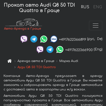
Прокат авто Audi Q8 50 TDI
RUS
ENG
Quattro в Граце
Авто-Аренда в Граце
(рус,
De)
+4917622366899
(Eng)
+4917622366900
Аренда авто в Граце
Марка Audi
Ауди Q8 50 TDI Quattro
Компания Авто-Аренда предлагает в аренду
автомобиль Ауди Q8 50 TDI Quattro в Граце. Вы можете
заказать и забронировать аренду в Граце автомобиля
с доставкой авто в аэропорты или ж/д вокзал.
Автомобиль Ауди Q8 50 TDI Quattro пользуются
популярностью проката в Граце. Все автомобили Ауди
снабжены современной электроникой, элементами