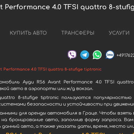
Performance 4.0 TFSI quattro 8-stufig
КУПИТЬ АВТО
ТРАНСФЕРЫ
УСЛУГИ
+491762
t Performance 4.0 TFSI quattro 8-stufige tiptronic
биль Ауди RS6 Avant Performance 4.0 TFSI quattro 8
кой авто в аэропорты или ж/д вокзал.
quattro 8-stufige tiptronic пользуются популярност
системами безопасности и устойчивости при движении
ными для аренды автомобиля в Граце. Чтобы взять в ар
ос на бронирование авто, заполнив форму запроса. В
 данный авто, а также указать даты, время, место ил