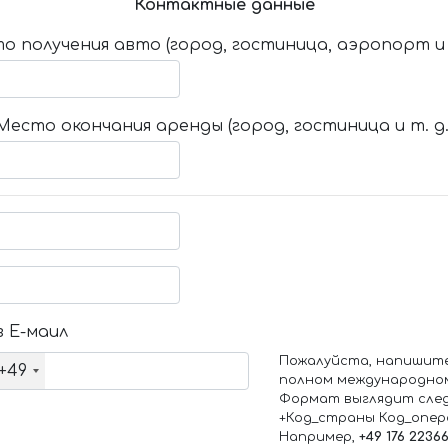
Контактные данные
о получения авто (город, гостиница, аэропорт и т
Место окончания аренды (город, гостиница и т. д.
 Е-маил
Пожалуйста, напишит
+49
полном международно
Формат выглядит сле
+Код_страны Код_опе
Например,
+49 176 2236