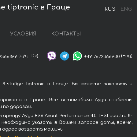
e tiptronic в Граце
RUS
ENG
УСЛОВИЯ
КОНТАКТЫ
(рус,
De)
(Eng)
2366899
+4917622366900
-stufige tiptronic в Граце. Вы можете заказать и
ью проката в Граце. Все автомобили Ауди снабжены
 по дорогам.
енду Ауди RS6 Avant Performance 4.0 TFSI quattro 8-
ам необходимо указать в Вашем запросе даты, время,
и адрес возврата машины.