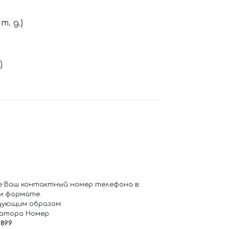
. д.)
)
е Ваш контактный номер телефона в
м формате.
дующим образом:
ратора Номер
6899