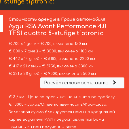
stufige tiptronic:
Стоимость аренды в Граце автомобиля
Ауди
RS6 Avant Performance 4.0
TFSI quattro 8-stufige tiptronic
€ 700 х 1 день = € 700, включено 150 км
€ 500 х 7 дней = € 3500, включено 1100 км
€ 442 х 14 дней = € 6183, включено 2200 км
€ 417 х 21 день = € 8750, включено 3300 км
€ 321 х 28 дней = € 9000, включено 3500 км
Расчёт стоимости авто
€ 3 / км – Цена за превышение лимита по пробегу
€ 10000 – Залог/Ответственность/Франшиза.
Залоговая сумма блокируется нами на кредитной
карте водителя ИЛИ предоставляется Вами
наличными при получении авто.