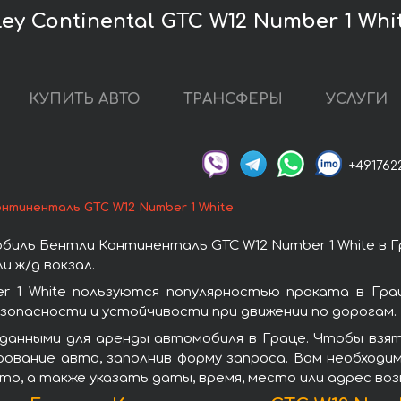
y Continental GTC W12 Number 1 Whi
КУПИТЬ АВТО
ТРАНСФЕРЫ
УСЛУГИ
+491762
нтиненталь GTC W12 Number 1 White
иль Бентли Континенталь GTC W12 Number 1 White в Г
 ж/д вокзал.
 1 White пользуются популярностью проката в Гра
зопасности и устойчивости при движении по дорогам.
данными для аренды автомобиля в Граце. Чтобы взя
рование авто, заполнив форму запроса. Вам необходи
то, а также указать даты, время, место или адрес во