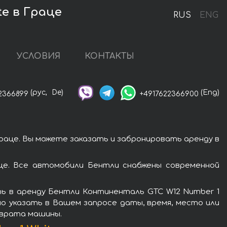
te в Граце
RUS
ENG
УСЛОВИЯ
КОНТАКТЫ
(рус,
De)
(Eng)
2366899
+4917622366900
раце. Вы можете заказать и забронировать аренду в
це. Все автомобили Бентли снабжены современной
ть в аренду Бентли Континенталь GTC W12 Number 1
мо указать в Вашем запросе даты, время, место или
зврата машины.