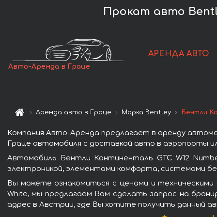
Прокат авто Bentle
АРЕНДА АВТО
Авто-Аренда в Граце
Аренда авто в Граце
Марка Bentley
Бентли Ко
Компания Авто-Аренда предлагает в аренду автомоб
Граце автомобиля с доставкой авто в аэропорты или
Автомобиль Бентли Континенталь GTC W12 Number
электроникой, элементами комфорта, системами бе
Вы можете ознакомиться с ценами и техническими 
White, мы предлагаем Вам сделать запрос на брони
адрес в Австрии, где Вы хотите получить данный ав