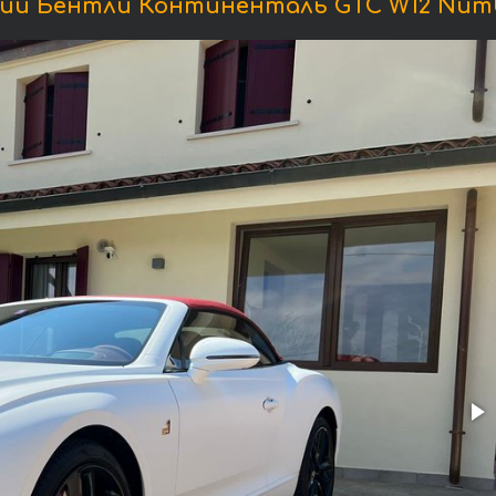
и Бентли Континенталь GTC W12 Numbe