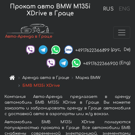
Прокат авто BMW M135i
RUS
ENG
XDrive в Граце
Авто-Аренда в Граце
(рус,
De)
+4917622366899
(Eng)
+4917622366900
Аренда авто в Граце
Марка BMW
БМВ M135i XDrive
Компания Авто-Аренда предлагает в аренду
автомобиль БМВ M135i XDrive в Граце. Вы можете
заказать и забронировать аренду в Граце автомобиля
с доставкой авто в аэропорты или ж/д вокзал.
Автомобиль БМВ M135i XDrive пользуются
популярностью проката в Граце. Все автомобили БМВ
снабжены современной электроникой, элементами