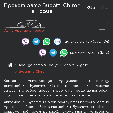
Прокат авто Bugatti Chiron
RUS
ENG
в Граце
Авто-Аренда в Граце
(рус,
De)
+4917622366899
(Eng)
+4917622366900
Аренда авто в Граце
Марка Bugatti
Бугатти Chiron
Компания Авто-Аренда предлагает в аренду
автомобиль Бугатти Chiron в Граце. Вы можете
заказать и забронировать аренду в Граце автомобиля
с доставкой авто в аэропорты или ж/д вокзал.
Автомобиль Бугатти Chiron пользуются популярностью
проката в Граце. Все автомобили Бугатти снабжены
современной электроникой, элементами комфорта,