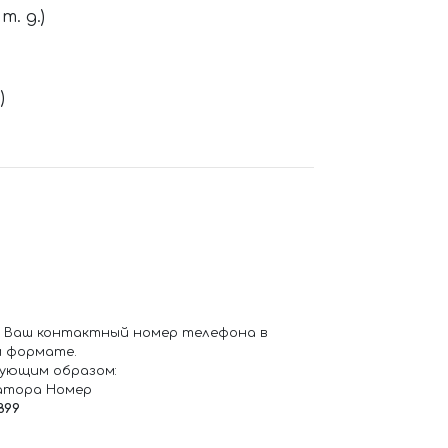
. д.)
)
 Ваш контактный номер телефона в
 формате.
ующим образом:
атора Номер
899