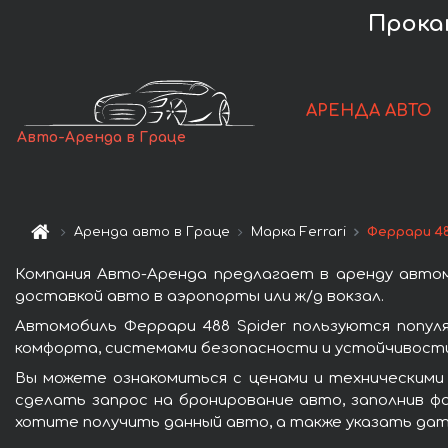
Прокат
АРЕНДА АВТО
Авто-Аренда в Граце
Аренда авто в Граце
Марка Ferrari
Феррари 48
Компания Авто-Аренда предлагает в аренду автом
доставкой авто в аэропорты или ж/д вокзал.
Автомобиль Феррари 488 Spider пользуются попул
комфорта, системами безопасности и устойчивости 
Вы можете ознакомиться с ценами и техническими 
сделать запрос на бронирование авто, заполнив фо
хотите получить данный авто, а также указать дат