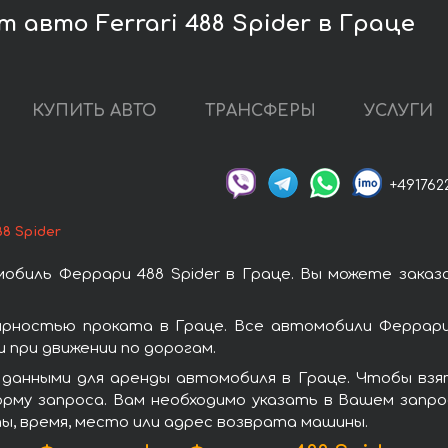
 авто Ferrari 488 Spider в Граце
КУПИТЬ АВТО
ТРАНСФЕРЫ
УСЛУГИ
+491762
8 Spider
обиль Феррари 488 Spider в Граце. Вы можете заказ
ярностью проката в Граце. Все автомобили Феррар
при движении по дорогам.
данными для аренды автомобиля в Граце. Чтобы взят
рму запроса. Вам необходимо указать в Вашем запро
ы, время, место или адрес возврата машины.