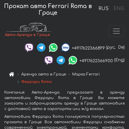
Прокат авто Ferrari Roma в
RUS
ENG
Граце
Авто-Аренда в Граце
(рус,
De)
+4917622366899
(Eng)
+4917622366900
Аренда авто в Граце
Марка Ferrari
Феррари Roma
Компания Авто-Аренда предлагает в аренду
автомобиль Феррари Roma в Граце. Вы можете
заказать и забронировать аренду в Граце автомобиля
с доставкой авто в аэропорты или ж/д вокзал.
Автомобиль Феррари Roma пользуются популярностью
проката в Граце. Все автомобили Феррари снабжены
современной электроникой, элементами комфорта,