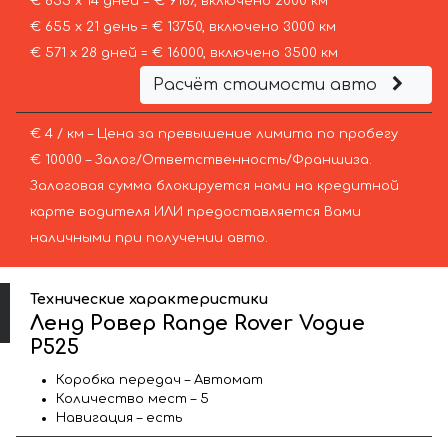
€ 655 х 14 дней = € 9167, включено 2000 км
€ 655 х 21 день = € 13750, включено 3000 км
€ 571 х 28 дней = € 16000, включено 3500 км
Расчёт стоимости авто
€ 4 / км – Цена за превышение лимита по пробегу
€ 10000 – Залог/Ответственность/Франшиза.
Залоговая сумма блокируется нами на кредитной
карте водителя ИЛИ предоставляется Вами
наличными при получении авто.
Технические характеристики
Ленд Ровер Range Rover Vogue
P525
Коробка передач – Автомат
Количество мест – 5
Навигация – есть