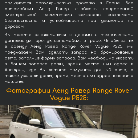
пользуются популярностью проката в Граце. Все
автомобили Ленд Ровер снабжены современной
электроникой, элементами комфорта, системами
безопасности и устойчивости при движении по
дорогам.
Вы можете ознакомиться с ценами и техническими
данными для аренды автомобиля в Граце. Чтобы взять
в аренду Ленд Ровер Range Rover Vogue P525, мы
предлагаем Вам сделать запрос на бронирование
авто, заполнив форму запроса. Вам необходимо указать
в Вашем запросе даты, время, место или адрес в
Австрии, где Вы хотите получить данный авто, а
также указать даты, время, место или адрес возврата
машины.
Фотографии Ленд Ровер Range Rover
Vogue P525: