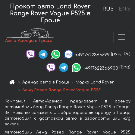
Прокат авто Land Rover
RUS
ENG
Range Rover Vogue P525 в
Граце
Авто-Аренда в Граце
(рус,
De)
+4917622366899
(Eng)
+4917622366900
Аренда авто в Граце
Марка Land Rover
Ленд Ровер Range Rover Vogue P525
Компания Авто-Аренда предлагает в аренду
автомобиль Ленд Ровер Range Rover Vogue P525 в Граце.
Вы можете заказать и забронировать аренду в Граце
автомобиля с доставкой авто в аэропорты или ж/д
вокзал.
Автомобиль Ленд Ровер Range Rover Vogue P525