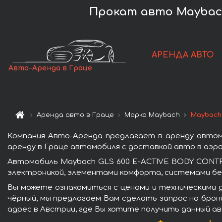
Прокат авто Maybach
АРЕНДА АВТО
Авто-Аренда в Граце
Аренда авто в Граце
Марка Maybach
Maybach
Компания Авто-Аренда предлагает в аренду автом
аренду в Граце автомобиля с доставкой авто в аэро
Автомобиль Maybach GLS 600 E-ACTIVE BODY CONTR
электроникой, элементами комфорта, системами бе
Вы можете ознакомиться с ценами и техническими 
чёрный, мы предлагаем Вам сделать запрос на брон
адрес в Австрии, где Вы хотите получить данный ав