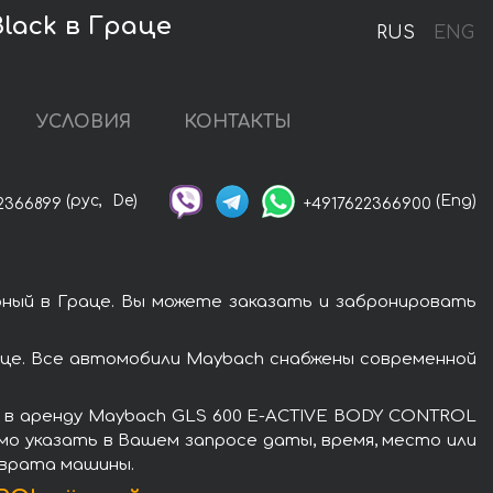
lack в Граце
RUS
ENG
УСЛОВИЯ
КОНТАКТЫ
(рус,
De)
(Eng)
2366899
+4917622366900
ный в Граце. Вы можете заказать и забронировать
це. Все автомобили Maybach снабжены современной
ь в аренду Maybach GLS 600 E-ACTIVE BODY CONTROL
мо указать в Вашем запросе даты, время, место или
зврата машины.