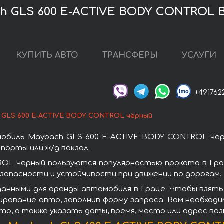
 GLS 600 E-ACTIVE BODY CONTROL B
КУПИТЬ АВТО
ТРАНСФЕРЫ
УСЛУГИ
+491762
 GLS 600 E-ACTIVE BODY CONTROL чёрный
обиль Maybach GLS 600 E-ACTIVE BODY CONTROL чёр
порты или ж/д вокзал.
OL чёрный пользуются популярностью проката в Гра
зопасности и устойчивости при движении по дорогам.
данными для аренды автомобиля в Граце. Чтобы взят
ирование авто, заполнив форму запроса. Вам необходи
то, а также указать даты, время, место или адрес во