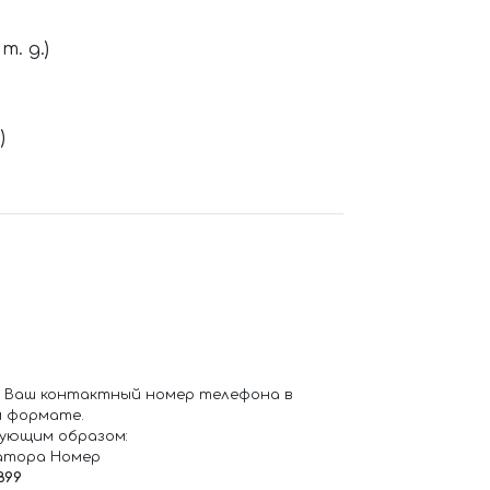
. д.)
)
 Ваш контактный номер телефона в
 формате.
ующим образом:
атора Номер
899