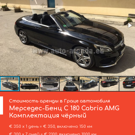
Стоимость аренды в Граце автомобиля
Мерседес-Бенц
C 180 Cabrio AMG
Комплектация чёрный
€ 350 х 1 день = € 350, включено 150 км
€ 300 х 7 дней = € 2100, включено 1000 км