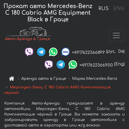
Прокат авто Mercedes-Benz
RUS
ENG
C 180 Cabrio AMG Equipment
Black в Граце
Авто-Аренда в Граце
(рус,
De)
+4917622366899
(Eng)
+4917622366900
Аренда авто в Граце
Марка Mercedes-Benz
Мерседес-Бенц C 180 Cabrio AMG Комплектация
чёрный
Компания Авто-Аренда предлагает в аренду
автомобиль Мерседес-Бенц C 180 Cabrio AMG
Комплектация чёрный в Граце. Вы можете заказать и
забронировать аренду в Граце автомобиля с
доставкой авто в аэропорты или ж/д вокзал.