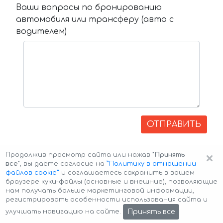
Ваши вопросы по бронированию
автомобиля или трансферу (авто с
водителем)
ОТПРАВИТЬ
×
Продолжив просмотр сайта или нажав
"Принять
все"
, вы даёте согласие на
”Политику в отношении
файлов cookie”
и соглашаетесь сохранить в вашем
браузере куки-файлы (основные и внешние), позволяющие
нам получать больше маркетинговой информации,
регистрировать особенности использования сайта и
Авторские права © 2026 Авто-Аренда
Cookie Policy
Принять все
улучшать навигацию на сайте.