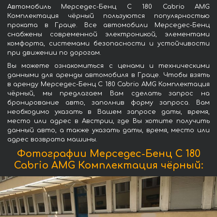
Автомобиль Мерседес-Бенц C 180 Cabrio AMG
Комплектация чёрный пользуются популярностью
проката в Граце. Все автомобили Мерседес-Бенц
снабжены современной электроникой, элементами
комфорта, системами безопасности и устойчивости
при движении по дорогам.
Вы можете ознакомиться с ценами и техническими
данными для аренды автомобиля в Граце. Чтобы взять
в аренду Мерседес-Бенц C 180 Cabrio AMG Комплектация
чёрный, мы предлагаем Вам сделать запрос на
бронирование авто, заполнив форму запроса. Вам
необходимо указать в Вашем запросе даты, время,
место или адрес в Австрии, где Вы хотите получить
данный авто, а также указать даты, время, место или
адрес возврата машины.
Фотографии Мерседес-Бенц C 180
Cabrio AMG Комплектация чёрный: