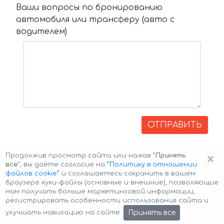
Ваши вопросы по бронированию
автомобиля или трансферу (авто с
водителем)
ОТПРАВИТЬ
×
Продолжив просмотр сайта или нажав
"Принять
все"
, вы даёте согласие на
”Политику в отношении
файлов cookie”
и соглашаетесь сохранить в вашем
браузере куки-файлы (основные и внешние), позволяющие
нам получать больше маркетинговой информации,
регистрировать особенности использования сайта и
Авторские права © 2026 Авто-Аренда
Cookie Policy
Принять все
улучшать навигацию на сайте.