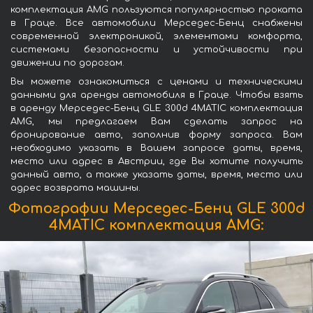
комплектация AMG пользуются популярностью проката
в Граце. Все автомобили Мерседес-Бенц снабжены
современной электроникой, элементами комфорта,
системами безопасности и устойчивости при
движении по дорогам.
Вы можете ознакомиться с ценами и техническими
данными для аренды автомобиля в Граце. Чтобы взять
в аренду Мерседес-Бенц GLE 300d 4MATIC комплектация
AMG, мы предлагаем Вам сделать запрос на
бронирование авто, заполнив форму запроса. Вам
необходимо указать в Вашем запросе даты, время,
место или адрес в Австрии, где Вы хотите получить
данный авто, а также указать даты, время, место или
адрес возврата машины.
Фотографии Мерседес-Бенц GLE 300d
4MATIC комплектация AMG: