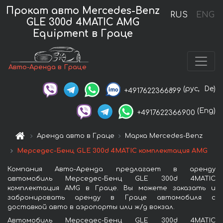
Прокат авто Mercedes-Benz
RUS
ENG
GLE 300d 4MATIC AMG
Equipment в Граце
Авто-Аренда в Граце
(рус,
De)
+4917622366899
(Eng)
+4917622366900
Аренда авто в Граце
Марка Mercedes-Benz
Мерседес-Бенц GLE 300d 4MATIC комплектация AMG
Компания Авто-Аренда предлагает в аренду
автомобиль Мерседес-Бенц GLE 300d 4MATIC
комплектация AMG в Граце. Вы можете заказать и
забронировать аренду в Граце автомобиля с
доставкой авто в аэропорты или ж/д вокзал.
Автомобиль Мерседес-Бенц GLE 300d 4MATIC