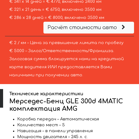
€ 341 х 14 дней = € 4770, включено 2400 км
€ 321 х 21 день = € 6750, включено 3500 км
€ 286 х 28 дней = € 8000, включено 3500 км
Расчёт стоимости авто
€ 2 / км – Цена за превышение лимита по пробегу
€ 5000 – Залог/Ответственность/Франшиза.
Залоговая сумма блокируется нами на кредитной
карте водителя ИЛИ предоставляется Вами
наличными при получении авто.
Технические характеристики
Мерседес-Бенц GLE 300d 4MATIC
комплектация AMG
Коробка передач – Автоматическая
Количество мест – 5
Навигация – в панели управления
Мощность двигателя – 245 л. с.