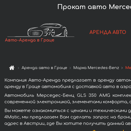
Прокат авто Merced
АРЕНДА АВТО
Авто-Аренда в Граце
Аренда авто в Граце
Марка Mercedes-Benz
Ме
Компания Авто-Аренда предлагает в аренду автом
аренду в Граце автомобиля с доставкой авто в аэро
Автомобиль Мерседес-Бенц GLS 350 AMG комплек
современной электроникой, элементами комфорта, 
Вы можете ознакомиться с ценами и техническими 
4Matic, мы предлагаем Вам сделать запрос на брон
адрес в Австрии, где Вы хотите получить данный ав