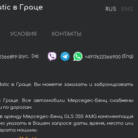
tic в Граце
RUS
ENG
УСЛОВИЯ
КОНТАКТЫ
(рус,
De)
(Eng)
2366899
+4917622366900
tic в Граце. Вы можете заказать и забронировать
 Граце. Все автомобили Мерседес-Бенц снабжены
 по дорогам.
 в аренду Мерседес-Бенц GLS 350 AMG комплектация
мо указать в Вашем запросе даты, время, место или
зврата машины.