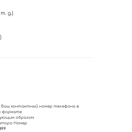
. д.)
)
 Ваш контактный номер телефона в
 формате.
ующим образом:
атора Номер
899