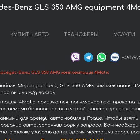
es-Benz GLS 350 AMG equipment 4Ma
КУПИТЬ АВТО
ТРАНСФЕРЫ
УСЛУГИ
+491762
рседес-Бенц GLS 350 AMG комплектация 4Matic
обиль Мерседес-Бенц GLS 350 AMG комплектация 4Ma
порты или ж/д вокзал.
тация 4Matic пользуются популярностью проката в
системами безопасности и устойчивости при движении
данными для аренды автомобиля в Граце. Чтобы взять
ирование авто, заполнив форму запроса. Вам необходи
то, а также указать даты, время, место или адрес во