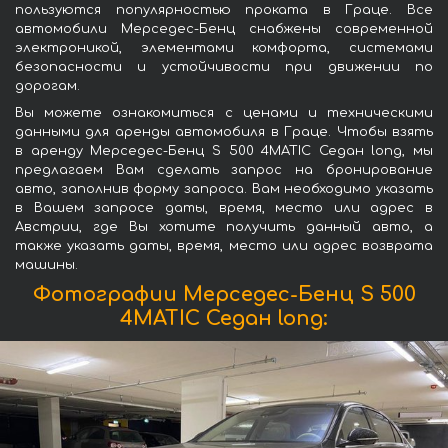
пользуются популярностью проката в Граце. Все
автомобили Мерседес-Бенц снабжены современной
электроникой, элементами комфорта, системами
безопасности и устойчивости при движении по
дорогам.
Вы можете ознакомиться с ценами и техническими
данными для аренды автомобиля в Граце. Чтобы взять
в аренду Мерседес-Бенц S 500 4MATIC Седан long, мы
предлагаем Вам сделать запрос на бронирование
авто, заполнив форму запроса. Вам необходимо указать
в Вашем запросе даты, время, место или адрес в
Австрии, где Вы хотите получить данный авто, а
также указать даты, время, место или адрес возврата
машины.
Фотографии Мерседес-Бенц S 500
4MATIC Седан long: