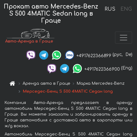
Прокат авто Mercedes-Benz
RUS
ENG
S 500 4MATIC Sedan long в
Граце
Авто-Аренда в Граце
(рус,
De)
+4917622366899
(Eng)
+4917622366900
Аренда авто в Граце
Марка Mercedes-Benz
Мерседес-Бенц S 500 4MATIC Седан long
Компания Авто-Аренда предлагает в аренду
автомобиль Мерседес-Бенц S 500 4MATIC Седан long в
Граце. Вы можете заказать и забронировать аренду в
Граце автомобиля с доставкой авто в аэропорты или
ж/д вокзал.
Автомобиль Мерседес-Бенц S 500 4MATIC Седан long