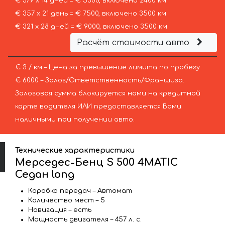
€ 379 х 14 дней = € 5300, включено 2400 км
€ 357 х 21 день = € 7500, включено 3500 км
€ 321 х 28 дней = € 9000, включено 3500 км
Расчёт стоимости авто
€ 3 / км – Цена за превышение лимита по пробегу
€ 6000 – Залог/Ответственность/Франшиза.
Залоговая сумма блокируется нами на кредитной
карте водителя ИЛИ предоставляется Вами
наличными при получении авто.
Технические характеристики
Мерседес-Бенц S 500 4MATIC
Седан long
Коробка передач – Автомат
Количество мест – 5
Навигация – есть
Мощность двигателя – 457 л. с.