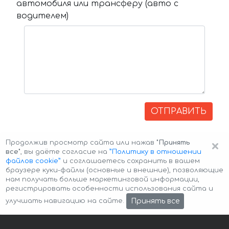
автомобиля или трансферу (авто с
водителем)
ОТПРАВИТЬ
×
Продолжив просмотр сайта или нажав
"Принять
все"
, вы даёте согласие на
”Политику в отношении
файлов cookie”
и соглашаетесь сохранить в вашем
браузере куки-файлы (основные и внешние), позволяющие
нам получать больше маркетинговой информации,
регистрировать особенности использования сайта и
Авторские права © 2026 Авто-Аренда
Cookie Policy
Принять все
улучшать навигацию на сайте.