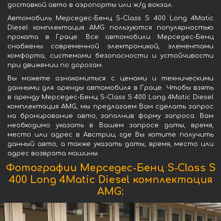
доставкой авто в аэропорты или ж/д вокзал.
Автомобиль Мерседес-Бенц S-Class S 400 Long 4Matic
Diesel комплектация AMG пользуются популярностью
проката в Граце. Все автомобили Мерседес-Бенц
снабжены современной электроникой, элементами
комфорта, системами безопасности и устойчивости
при движении по дорогам.
Вы можете ознакомиться с ценами и техническими
данными для аренды автомобиля в Граце. Чтобы взять
в аренду Мерседес-Бенц S-Class S 400 Long 4Matic Diesel
комплектация AMG, мы предлагаем Вам сделать запрос
на бронирование авто, заполнив форму запроса. Вам
необходимо указать в Вашем запросе даты, время,
место или адрес в Австрии, где Вы хотите получить
данный авто, а также указать даты, время, место или
адрес возврата машины.
Фотографии Мерседес-Бенц S-Class S
400 Long 4Matic Diesel комплектация
AMG: