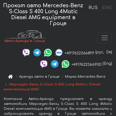
Прокат авто Mercedes-Benz
RUS
ENG
S-Class S 400 Long 4Matic
Diesel AMG equipment в
Граце
Авто-Аренда в Граце
(рус,
De)
+4917622366899
(Eng)
+4917622366900
Аренда авто в Граце
Марка Mercedes-Benz
Мерседес-Бенц S-Class S 400 Long 4Matic Diesel
комплектация AMG
Компания Авто-Аренда предлагает в аренду
автомобиль Мерседес-Бенц S-Class S 400 Long 4Matic
Diesel комплектация AMG в Граце. Вы можете заказать и
забронировать аренду в Граце автомобиля с