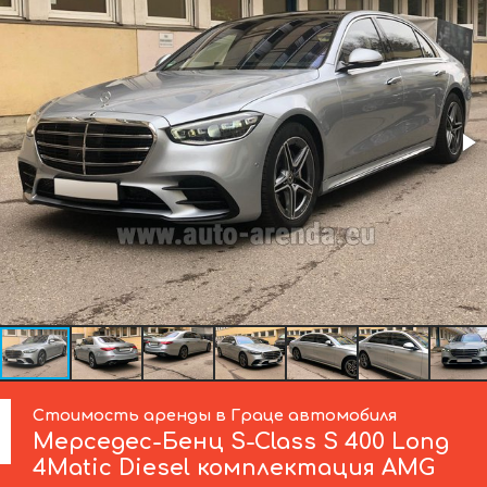
Стоимость аренды в Граце автомобиля
Мерседес-Бенц
S-Class S 400 Long
4Matic Diesel комплектация AMG