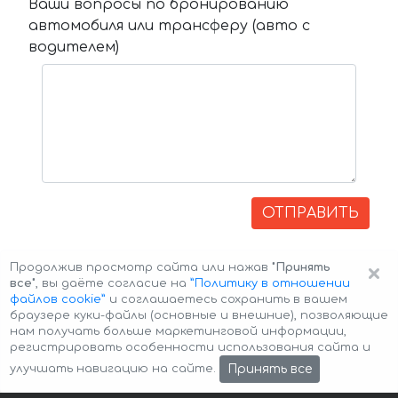
Ваши вопросы по бронированию
автомобиля или трансферу (авто с
водителем)
ОТПРАВИТЬ
×
Продолжив просмотр сайта или нажав
"Принять
все"
, вы даёте согласие на
”Политику в отношении
файлов cookie”
и соглашаетесь сохранить в вашем
браузере куки-файлы (основные и внешние), позволяющие
нам получать больше маркетинговой информации,
регистрировать особенности использования сайта и
Авторские права © 2026 Авто-Аренда
Cookie Policy
Принять все
улучшать навигацию на сайте.