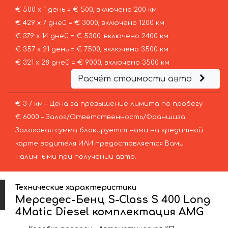
€ 500 х 1 день = € 500, включено 200 км
€ 429 х 7 дней = € 3000, включено 1200 км
€ 379 х 14 дней = € 5300, включено 2400 км
€ 357 х 21 день = € 7500, включено 3500 км
€ 321 х 28 дней = € 9000, включено 3500 км
Расчёт стоимости авто
€ 3 / км – Цена за превышение лимита по пробегу
€ 6000 – Залог/Ответственность/Франшиза.
Залоговая сумма блокируется нами на кредитной
карте водителя ИЛИ предоставляется Вами
наличными при получении авто.
Технические характеристики
Мерседес-Бенц S-Class S 400 Long
4Matic Diesel комплектация AMG