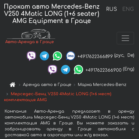
Прокат авто Mercedes-Benz
RUS
ENG
V250 4Matic LONG (1+6 seater)
AMG Equipment в Граце
Авто-Аренда в Граце
(рус,
De)
+4917622366899
(Eng)
+4917622366900
Аренда авто в Граце
Марка Mercedes-Benz
Мерседес-Бенц V250 4Matic LONG (1+6 мест)
комплектация AMG
Компания Авто-Аренда предлагает в аренду
автомобиль Мерседес-Бенц V250 4Matic LONG (1+6 мест)
комплектация AMG в Граце. Вы можете заказать и
забронировать аренду в Граце автомобиля с
доставкой авто в аэропорты или ж/д вокзал.