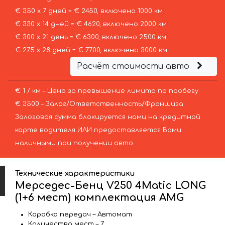
€ 350 х 7 дней = € 2450, включено 1000 км
€ 330 х 14 дней = € 4620, включено 2000 км
€ 300 х 21 день = € 6300, включено 2500 км
€ 275 х 28 дней = € 7700, включено 3000 км
Расчёт стоимости авто
€ 1 / км – Цена за превышение лимита по пробегу
€ 3500 – Залог/Ответственность/Франшиза.
Залоговая сумма блокируется нами на кредитной
карте водителя ИЛИ предоставляется Вами
наличными при получении авто.
Технические характеристики
Мерседес-Бенц V250 4Matic LONG
(1+6 мест) комплектация AMG
Коробка передач – Автомат
Количество мест – 7