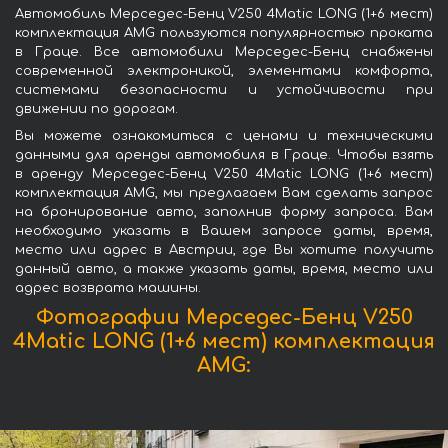
Автомобиль Мерседес-Бенц V250 4Matic LONG (1+6 мест)
комплектация AMG пользуются популярностью проката
в Граце. Все автомобили Мерседес-Бенц снабжены
современной электроникой, элементами комфорта,
системами безопасности и устойчивости при
движении по дорогам.
Вы можете ознакомиться с ценами и техническими
данными для аренды автомобиля в Граце. Чтобы взять
в аренду Мерседес-Бенц V250 4Matic LONG (1+6 мест)
комплектация AMG, мы предлагаем Вам сделать запрос
на бронирование авто, заполнив форму запроса. Вам
необходимо указать в Вашем запросе даты, время,
место или адрес в Австрии, где Вы хотите получить
данный авто, а также указать даты, время, место или
адрес возврата машины.
Фотографии Мерседес-Бенц V250
4Matic LONG (1+6 мест) комплектация
AMG: