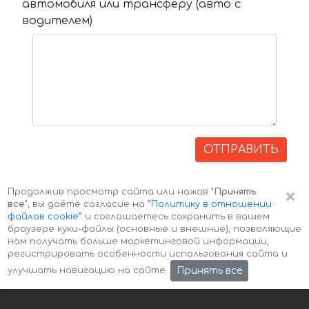
автомобиля или трансферу (авто с
водителем)
ОТПРАВИТЬ
×
Продолжив просмотр сайта или нажав
"Принять
все"
, вы даёте согласие на
”Политику в отношении
файлов cookie”
и соглашаетесь сохранить в вашем
браузере куки-файлы (основные и внешние), позволяющие
нам получать больше маркетинговой информации,
регистрировать особенности использования сайта и
Авторские права © 2026 Авто-Аренда
Cookie Policy
Принять все
улучшать навигацию на сайте.