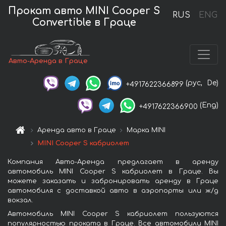
Прокат авто MINI Cooper S
RUS
ENG
Convertible в Граце
Авто-Аренда в Граце
(рус,
De)
+4917622366899
(Eng)
+4917622366900
Аренда авто в Граце
Марка MINI
MINI Cooper S кабриолет
Компания Авто-Аренда предлагает в аренду
автомобиль MINI Cooper S кабриолет в Граце. Вы
можете заказать и забронировать аренду в Граце
автомобиля с доставкой авто в аэропорты или ж/д
вокзал.
Автомобиль MINI Cooper S кабриолет пользуются
популярностью проката в Граце. Все автомобили MINI