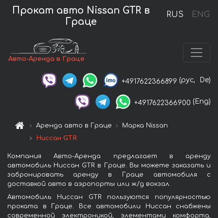
Прокат авто Nissan GTR в
RUS
ENG
Граце
Авто-Аренда в Граце
(рус,
De)
+4917622366899
(Eng)
+4917622366900
Аренда авто в Граце
Марка Nissan
Ниссан GTR
Компания Авто-Аренда предлагает в аренду
автомобиль Ниссан GTR в Граце. Вы можете заказать и
забронировать аренду в Граце автомобиля с
доставкой авто в аэропорты или ж/д вокзал.
Автомобиль Ниссан GTR пользуются популярностью
проката в Граце. Все автомобили Ниссан снабжены
современной электроникой, элементами комфорта,