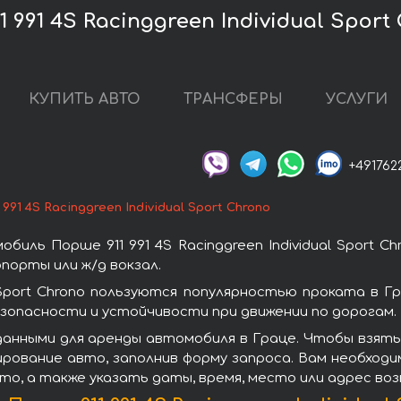
 991 4S Racinggreen Individual Sport
КУПИТЬ АВТО
ТРАНСФЕРЫ
УСЛУГИ
+491762
 991 4S Racinggreen Individual Sport Chrono
иль Порше 911 991 4S Racinggreen Individual Sport C
порты или ж/д вокзал.
al Sport Chrono пользуются популярностью проката в
зопасности и устойчивости при движении по дорогам.
ными для аренды автомобиля в Граце. Чтобы взять в а
ирование авто, заполнив форму запроса. Вам необходи
то, а также указать даты, время, место или адрес во