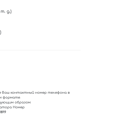
. д.)
)
е Ваш контактный номер телефона в
м формате.
дующим образом:
ратора Номер
6899