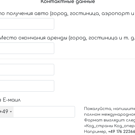
Контактные данные
о получения авто (город, гостиница, аэропорт и т
Место окончания аренды (город, гостиница и т. д.
 Е-маил
Пожалуйста, напишит
+49
полном международно
Формат выглядит сле
+Код_страны Код_опе
Например,
+49 176 2236