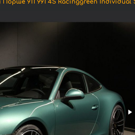
орше 911 991 4S Racinggreen Individual 