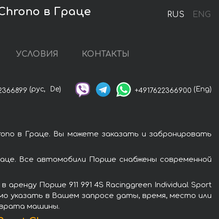
 Chrono в Граце
RUS
ENG
УСЛОВИЯ
КОНТАКТЫ
(рус,
De)
(Eng)
2366899
+4917622366900
hrono в Граце. Вы можете заказать и забронировать
 Граце. Все автомобили Порше снабжены современной
ренду Порше 911 991 4S Racinggreen Individual Sport
мо указать в Вашем запросе даты, время, место или
зврата машины.