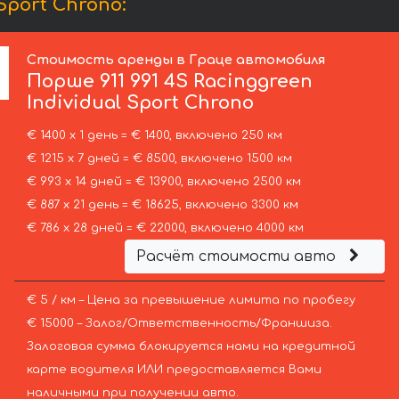
Sport Chrono:
Стоимость аренды в Граце автомобиля
Порше
911 991 4S Racinggreen
Individual Sport Chrono
€ 1400 х 1 день = € 1400, включено 250 км
€ 1215 х 7 дней = € 8500, включено 1500 км
€ 993 х 14 дней = € 13900, включено 2500 км
€ 887 х 21 день = € 18625, включено 3300 км
€ 786 х 28 дней = € 22000, включено 4000 км
Расчёт стоимости авто
€ 5 / км – Цена за превышение лимита по пробегу
€ 15000 – Залог/Ответственность/Франшиза.
Залоговая сумма блокируется нами на кредитной
карте водителя ИЛИ предоставляется Вами
наличными при получении авто.