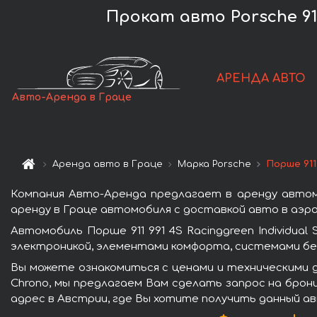
Прокат авто Porsche 911
АРЕНДА АВТО
Авто-Аренда в Граце
Аренда авто в Граце
Марка Porsche
Порше 911
Компания Авто-Аренда предлагает в аренду автомоб
аренду в Граце автомобиля с доставкой авто в аэро
Автомобиль Порше 911 991 4S Racinggreen Individu
электроникой, элементами комфорта, системами бе
Вы можете ознакомиться с ценами и техническими дан
Chrono, мы предлагаем Вам сделать запрос на брон
адрес в Австрии, где Вы хотите получить данный ав