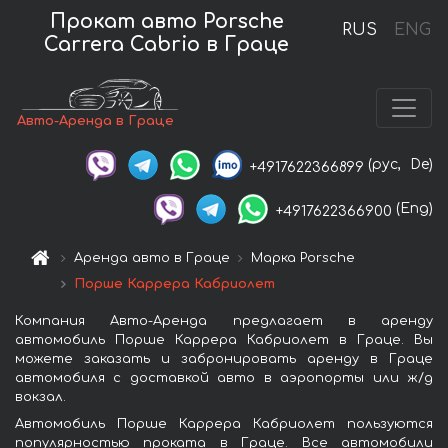
Прокат авто Porsche
RUS
ENG
Carrera Cabrio в Граце
Авто-Аренда в Граце
(рус,
De)
+4917622366899
(Eng)
+4917622366900
Аренда авто в Граце
Марка Porsche
Порше Каррера Кабриолет
Компания Авто-Аренда предлагает в аренду
автомобиль Порше Каррера Кабриолет в Граце. Вы
можете заказать и забронировать аренду в Граце
автомобиля с доставкой авто в аэропорты или ж/д
вокзал.
Автомобиль Порше Каррера Кабриолет пользуются
популярностью проката в Граце. Все автомобили