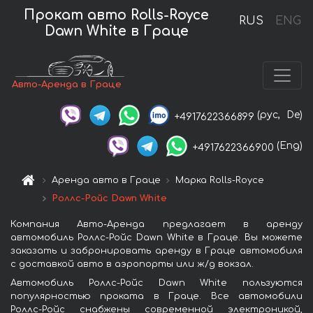
Прокат авто Rolls-Royce
RUS
ENG
Dawn White в Граце
Авто-Аренда в Граце
(рус,
De)
+4917622366899
(Eng)
+4917622366900
Аренда авто в Граце
Марка Rolls-Royce
Роллс-Ройс Dawn White
Компания Авто-Аренда предлагает в аренду
автомобиль Роллс-Ройс Dawn White в Граце. Вы можете
заказать и забронировать аренду в Граце автомобиля
с доставкой авто в аэропорты или ж/д вокзал.
Автомобиль Роллс-Ройс Dawn White пользуются
популярностью проката в Граце. Все автомобили
Роллс-Ройс снабжены современной электроникой,