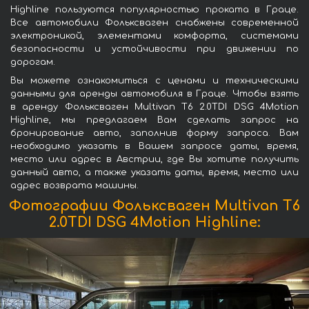
Highline пользуются популярностью проката в Граце.
Все автомобили Фольксваген снабжены современной
электроникой, элементами комфорта, системами
безопасности и устойчивости при движении по
дорогам.
Вы можете ознакомиться с ценами и техническими
данными для аренды автомобиля в Граце. Чтобы взять
в аренду Фольксваген Multivan T6 2.0TDI DSG 4Motion
Highline, мы предлагаем Вам сделать запрос на
бронирование авто, заполнив форму запроса. Вам
необходимо указать в Вашем запросе даты, время,
место или адрес в Австрии, где Вы хотите получить
данный авто, а также указать даты, время, место или
адрес возврата машины.
Фотографии Фольксваген Multivan T6
2.0TDI DSG 4Motion Highline: