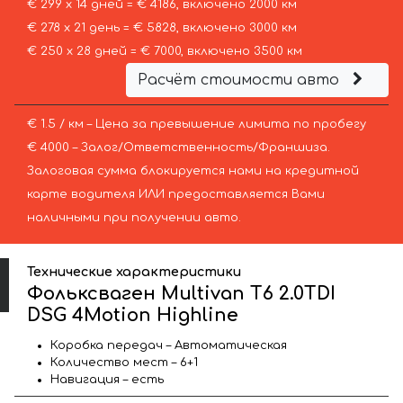
€ 299 х 14 дней = € 4186, включено 2000 км
€ 278 х 21 день = € 5828, включено 3000 км
€ 250 х 28 дней = € 7000, включено 3500 км
Расчёт стоимости авто
€ 1.5 / км – Цена за превышение лимита по пробегу
€ 4000 – Залог/Ответственность/Франшиза.
Залоговая сумма блокируется нами на кредитной
карте водителя ИЛИ предоставляется Вами
наличными при получении авто.
Технические характеристики
Фольксваген Multivan T6 2.0TDI
DSG 4Motion Highline
Коробка передач – Автоматическая
Количество мест – 6+1
Навигация – есть