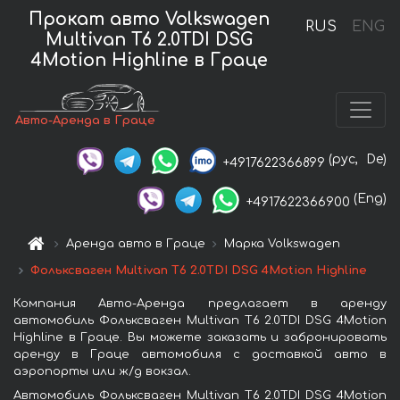
Прокат авто Volkswagen
RUS
ENG
Multivan T6 2.0TDI DSG
4Motion Highline в Граце
Авто-Аренда в Граце
(рус,
De)
+4917622366899
(Eng)
+4917622366900
Аренда авто в Граце
Марка Volkswagen
Фольксваген Multivan T6 2.0TDI DSG 4Motion Highline
Компания Авто-Аренда предлагает в аренду
автомобиль Фольксваген Multivan T6 2.0TDI DSG 4Motion
Highline в Граце. Вы можете заказать и забронировать
аренду в Граце автомобиля с доставкой авто в
аэропорты или ж/д вокзал.
Автомобиль Фольксваген Multivan T6 2.0TDI DSG 4Motion