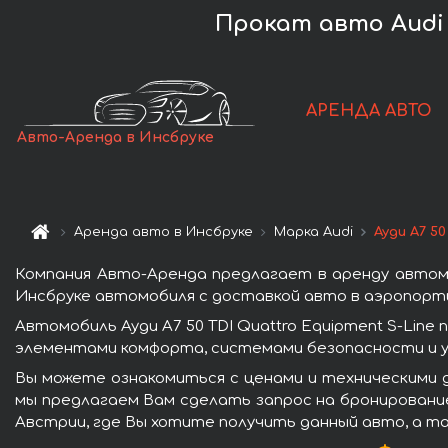
Прокат авто Audi A
АРЕНДА АВТО
Авто-Аренда в Инсбруке
Аренда авто в Инсбруке
Марка Audi
Ауди A7 50
Компания Авто-Аренда предлагает в аренду автомоб
Инсбруке автомобиля с доставкой авто в аэропорты
Автомобиль Ауди A7 50 TDI Quattro Equipment S-Lin
элементами комфорта, системами безопасности и у
Вы можете ознакомиться с ценами и техническими да
мы предлагаем Вам сделать запрос на бронирование
Австрии, где Вы хотите получить данный авто, а т