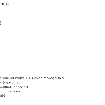
. д.)
)
е Ваш контактный номер телефона в
м формате.
дующим образом:
ратора Номер
6899