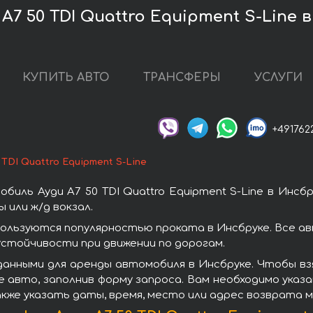
7 50 TDI Quattro Equipment S-Line 
КУПИТЬ АВТО
ТРАНСФЕРЫ
УСЛУГИ
+491762
 TDI Quattro Equipment S-Line
иль Ауди A7 50 TDI Quattro Equipment S-Line в Инсб
 или ж/д вокзал.
e пользуются популярностью проката в Инсбруке. Все 
стойчивости при движении по дорогам.
нными для аренды автомобиля в Инсбруке. Чтобы взять
 авто, заполнив форму запроса. Вам необходимо указа
акже указать даты, время, место или адрес возврата 