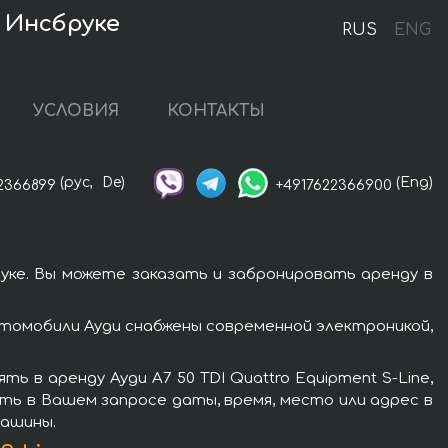
в Инсбруке
RUS
ENG
УСЛОВИЯ
КОНТАКТЫ
(рус,
De)
(Eng)
2366899
+4917622366900
руке. Вы можете заказать и забронировать аренду в
автомобили Ауди снабжены современной электроникой,
 в аренду Ауди A7 50 TDI Quattro Equipment S-Line,
ть в Вашем запросе даты, время, место или адрес в
машины.