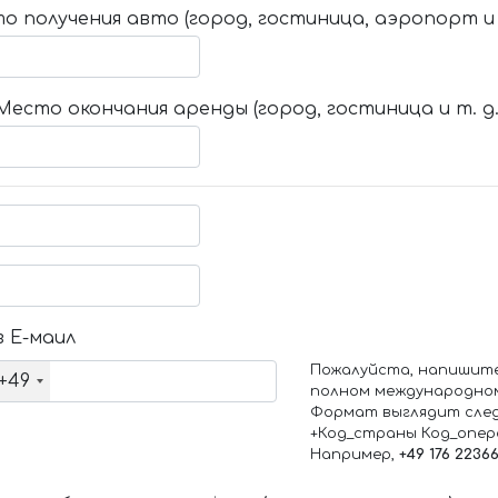
о получения авто (город, гостиница, аэропорт и т
Место окончания аренды (город, гостиница и т. д.
 Е-маил
Пожалуйста, напишит
+49
полном международно
Формат выглядит сле
+Код_страны Код_опе
Например,
+49 176 2236