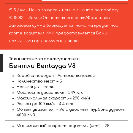
€ 5 / км – Цена за превышение лимита по пробегу
€ 15000 – Залог/Ответственность/Франшиза.
Залоговая сумма блокируется нами на кредитной
карте водителя ИЛИ предоставляется Вами
наличными при получении авто.
Технические характеристики
Бентли Bentayga V8
Коробка передач – Автоматическая
Количество мест – 5
Навигация – есть
Мощность двигателя – 549 л. с.
Максимальная скорость – 290 км/ч
Разгон до 100 км/ч – 4.4 сек
Объём двигателя – V8 с двойным турбонаддувом,
4000 см3
Минимальный возраст водителя (лет) – 25