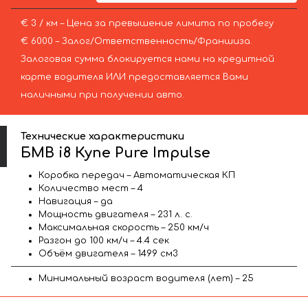
€ 3 / км – Цена за превышение лимита по пробегу
€ 6000 – Залог/Ответственность/Франшиза.
Залоговая сумма блокируется нами на кредитной
карте водителя ИЛИ предоставляется Вами
наличными при получении авто.
Технические характеристики
БМВ i8 Купе Pure Impulse
Коробка передач – Автоматическая КП
Количество мест – 4
Навигация – да
Мощность двигателя – 231 л. с.
Максимальная скорость – 250 км/ч
Разгон до 100 км/ч – 4.4 сек
Объём двигателя – 1499 см3
Минимальный возраст водителя (лет) – 25