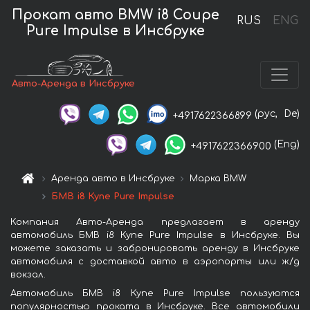
Прокат авто BMW i8 Coupe
RUS
ENG
Pure Impulse в Инсбруке
Авто-Аренда в Инсбруке
(рус,
De)
+4917622366899
(Eng)
+4917622366900
Аренда авто в Инсбруке
Марка BMW
БМВ i8 Купе Pure Impulse
Компания Авто-Аренда предлагает в аренду
автомобиль БМВ i8 Купе Pure Impulse в Инсбруке. Вы
можете заказать и забронировать аренду в Инсбруке
автомобиля с доставкой авто в аэропорты или ж/д
вокзал.
Автомобиль БМВ i8 Купе Pure Impulse пользуются
популярностью проката в Инсбруке. Все автомобили