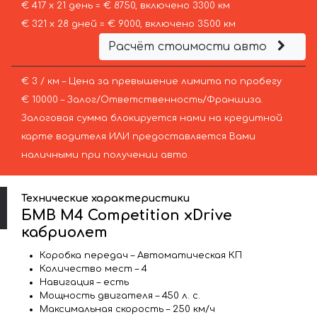
€ 417 х 21 день = € 8750, включено 3300 км
€ 321 х 28 дней = € 9000, включено 3500 км
Расчёт стоимости авто
€ 3 / км – Цена за превышение лимита по пробегу
€ 10000 – Залог/Ответственность/Франшиза.
Залоговая сумма блокируется нами на кредитной
карте водителя ИЛИ предоставляется Вами
наличными при получении авто.
Технические характеристики
БМВ M4 Competition xDrive
кабриолет
Коробка передач – Автоматическая КП
Количество мест – 4
Навигация – есть
Мощность двигателя – 450 л. с.
Максимальная скорость – 250 км/ч