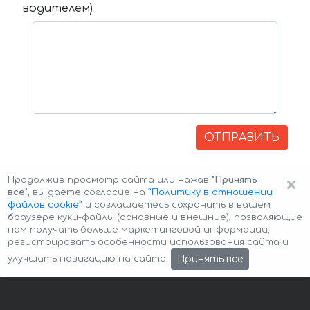
водителем)
ОТПРАВИТЬ
×
Продолжив просмотр сайта или нажав
"Принять
все"
, вы даёте согласие на
”Политику в отношении
файлов cookie”
и соглашаетесь сохранить в вашем
браузере куки-файлы (основные и внешние), позволяющие
нам получать больше маркетинговой информации,
регистрировать особенности использования сайта и
Авторские права © 2026 Авто-Аренда
Cookie Policy
Принять все
улучшать навигацию на сайте.
Политика конфиденциальности