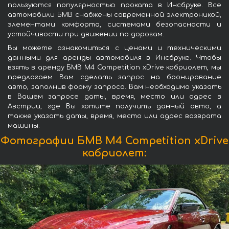
пользуются популярностью проката в Инсбруке. Все
автомобили БМВ снабжены современной электроникой,
элементами комфорта, системами безопасности и
устойчивости при движении по дорогам.
Вы можете ознакомиться с ценами и техническими
данными для аренды автомобиля в Инсбруке. Чтобы
взять в аренду БМВ M4 Competition xDrive кабриолет, мы
предлагаем Вам сделать запрос на бронирование
авто, заполнив форму запроса. Вам необходимо указать
в Вашем запросе даты, время, место или адрес в
Австрии, где Вы хотите получить данный авто, а
также указать даты, время, место или адрес возврата
машины.
Фотографии БМВ M4 Competition xDrive
кабриолет: