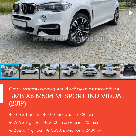
Стоимость аренды в Инсбруке автомобиля
БМВ
X6 M50d M-SPORT INDIVIDUAL
(2019)
€ 400 х 1 день = € 400, включено 200 км
€ 286 х 7 дней = € 2000, включено 1200 км
€ 252 х 14 дней = € 3533, включено 2400 км