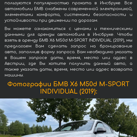
пользуются популярностью проката в Инсбруке. Все
автомобили БМВ снабжены современной электроникой,
элементами комфорта, системами безопасности и
устойчивости при движении по дорогам.
Вы можете ознакомиться с ценами и техническими
данными для аренды автомобиля в Инсбруке. Чтобы
взять в аренду БМВ X6 M50d M-SPORT INDIVIDUAL (2019), мы
предлагаем Вам сделать запрос на бронирование
авто, заполнив форму запроса. Вам необходимо указать
в Вашем запросе даты, время, место или адрес в
Австрии, где Вы хотите получить данный авто, а
также указать даты, время, место или адрес возврата
машины.
Фотографии БМВ X6 M50d M-SPORT
INDIVIDUAL (2019):