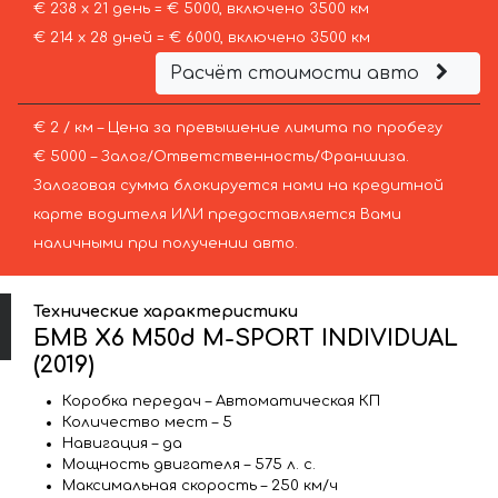
€ 238 х 21 день = € 5000, включено 3500 км
€ 214 х 28 дней = € 6000, включено 3500 км
Расчёт стоимости авто
€ 2 / км – Цена за превышение лимита по пробегу
€ 5000 – Залог/Ответственность/Франшиза.
Залоговая сумма блокируется нами на кредитной
карте водителя ИЛИ предоставляется Вами
наличными при получении авто.
Технические характеристики
БМВ X6 M50d M-SPORT INDIVIDUAL
(2019)
Коробка передач – Автоматическая КП
Количество мест – 5
Навигация – да
Мощность двигателя – 575 л. с.
Максимальная скорость – 250 км/ч