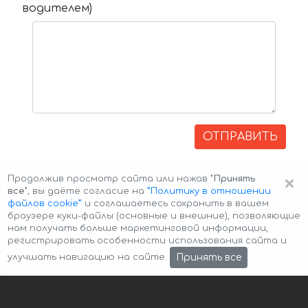
водителем)
ОТПРАВИТЬ
×
Продолжив просмотр сайта или нажав
"Принять
все"
, вы даёте согласие на
”Политику в отношении
файлов cookie”
и соглашаетесь сохранить в вашем
браузере куки-файлы (основные и внешние), позволяющие
нам получать больше маркетинговой информации,
регистрировать особенности использования сайта и
Авторские права © 2026 Авто-Аренда
Cookie Policy
Принять все
улучшать навигацию на сайте.
Политика конфиденциальности