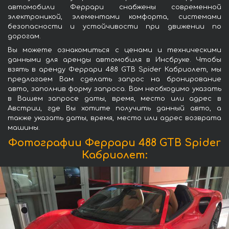
автомобили Феррари снабжены современной
электроникой, элементами комфорта, системами
безопасности и устойчивости при движении по
дорогам.
Вы можете ознакомиться с ценами и техническими
данными для аренды автомобиля в Инсбруке. Чтобы
взять в аренду Феррари 488 GTB Spider Кабриолет, мы
предлагаем Вам сделать запрос на бронирование
авто, заполнив форму запроса. Вам необходимо указать
в Вашем запросе даты, время, место или адрес в
Австрии, где Вы хотите получить данный авто, а
также указать даты, время, место или адрес возврата
машины.
Фотографии Феррари 488 GTB Spider
Кабриолет: