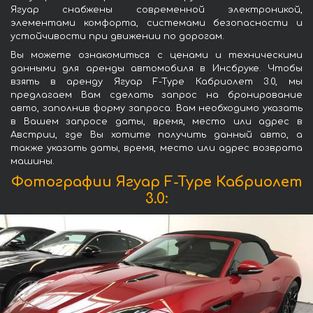
Ягуар снабжены современной электроникой,
элементами комфорта, системами безопасности и
устойчивости при движении по дорогам.
Вы можете ознакомиться с ценами и техническими
данными для аренды автомобиля в Инсбруке. Чтобы
взять в аренду Ягуар F-Type Кабриолет 3.0, мы
предлагаем Вам сделать запрос на бронирование
авто, заполнив форму запроса. Вам необходимо указать
в Вашем запросе даты, время, место или адрес в
Австрии, где Вы хотите получить данный авто, а
также указать даты, время, место или адрес возврата
машины.
Фотографии Ягуар F-Type Кабриолет
3.0: