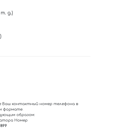
. д.)
)
е Ваш контактный номер телефона в
м формате.
дующим образом:
ратора Номер
6899