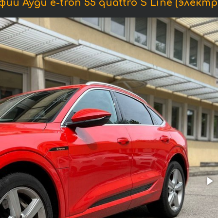
и Ауди e-tron 55 quattro S Line (элект