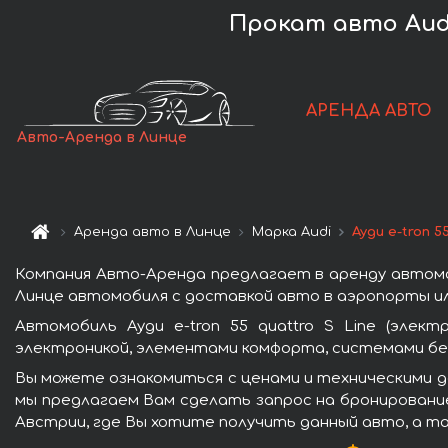
Прокат авто Audi e
АРЕНДА АВТО
Авто-Аренда в Линце
Аренда авто в Линце
Марка Audi
Ауди e-tron 5
Компания Авто-Аренда предлагает в аренду автомоби
Линце автомобиля с доставкой авто в аэропорты или
Автомобиль Ауди e-tron 55 quattro S Line (эле
электроникой, элементами комфорта, системами бе
Вы можете ознакомиться с ценами и техническими дан
мы предлагаем Вам сделать запрос на бронирование
Австрии, где Вы хотите получить данный авто, а т