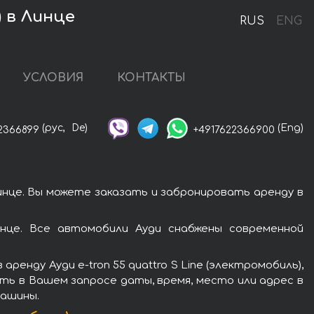
) в Линце
RUS
ENG
УСЛОВИЯ
КОНТАКТЫ
(рус,
De)
(Eng)
2366899
+4917622366900
Линце. Вы можете заказать и забронировать аренду в
инце. Все автомобили Ауди снабжены современной
енду Ауди e-tron 55 quattro S Line (электромобиль),
ть в Вашем запросе даты, время, место или адрес в
машины.