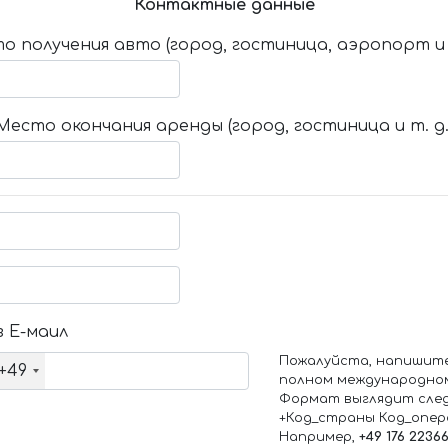
Контактные данные
о получения авто (город, гостиница, аэропорт и т
Место окончания аренды (город, гостиница и т. д.
 Е-маил
Пожалуйста, напишит
+49
полном международно
Формат выглядит сле
+Код_страны Код_опе
Например,
+49 176 2236