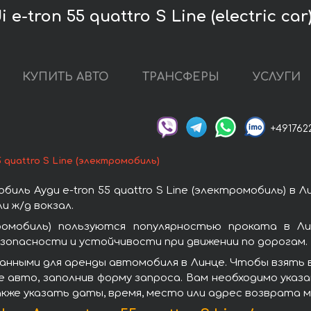
-tron 55 quattro S Line (electric car
КУПИТЬ АВТО
ТРАНСФЕРЫ
УСЛУГИ
+491762
5 quattro S Line (электромобиль)
ль Ауди e-tron 55 quattro S Line (электромобиль) в 
 ж/д вокзал.
ктромобиль) пользуются популярностью проката в Л
зопасности и устойчивости при движении по дорогам.
ными для аренды автомобиля в Линце. Чтобы взять в ар
 авто, заполнив форму запроса. Вам необходимо указа
акже указать даты, время, место или адрес возврата 