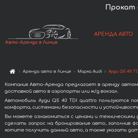
Прокат а
АРЕНДА АВТО
Авто-Аренда в Линце
Аренда авто в Линце
Марка Audi
Ауди Q5 40 TD
Компания Авто-Аренда предлагает в аренду автомоб
доставкой авто в аэропорты или ж/д вокзал.
Автомобиль Ауди Q5 40 TDI quattro пользуются п
комфорта, системами безопасности и устойчивости 
Вы можете ознакомиться с ценами и техническими д
сделать запрос на бронирование авто, заполнив фо
хотите получить данный авто, а также указать дат