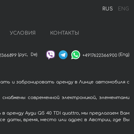
RUS
ENG
УСЛОВИЯ
КОНТАКТЫ
(рус,
De)
(Eng)
2366899
+4917622366900
азать и забронировать аренду в Линце автомобиля с
и снабжены современной электроникой, элементами
 аренду Ауди Q5 40 TDI quattro, мы предлагаем Вам
се даты, время, место или адрес в Австрии, где Вы