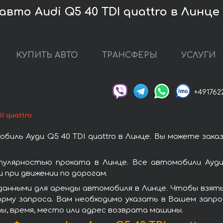
вто Audi Q5 40 TDI quattro в Линце
КУПИТЬ АВТО
ТРАНСФЕРЫ
УСЛУГИ
+491762
I quattro
иль Ауди Q5 40 TDI quattro в Линце. Вы можете зак
опулярностью проката в Линце. Все автомобили Ауд
при движении по дорогам.
анными для аренды автомобиля в Линце. Чтобы взять в
рму запроса. Вам необходимо указать в Вашем запро
ы, время, место или адрес возврата машины.