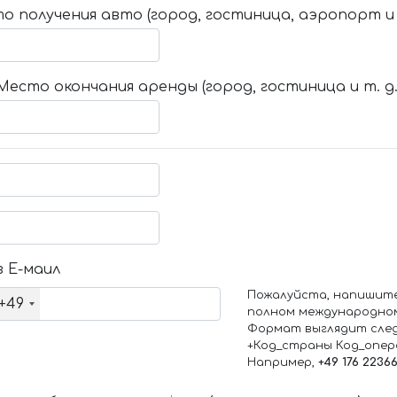
о получения авто (город, гостиница, аэропорт и т
Место окончания аренды (город, гостиница и т. д.
 Е-маил
Пожалуйста, напишит
+49
полном международно
Формат выглядит сле
+Код_страны Код_опе
Например,
+49 176 2236