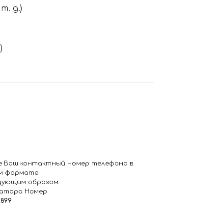
. д.)
)
е Ваш контактный номер телефона в
м формате.
дующим образом:
ратора Номер
6899