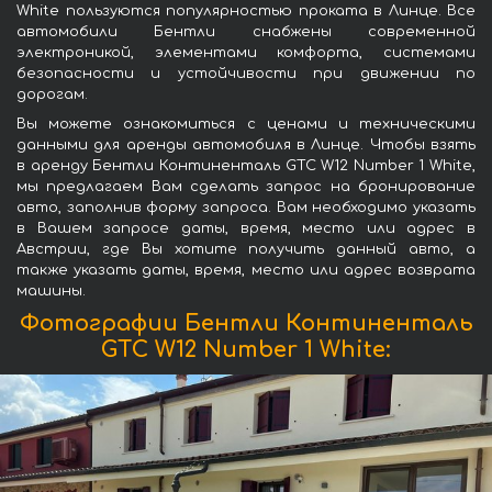
White пользуются популярностью проката в Линце. Все
автомобили Бентли снабжены современной
электроникой, элементами комфорта, системами
безопасности и устойчивости при движении по
дорогам.
Вы можете ознакомиться с ценами и техническими
данными для аренды автомобиля в Линце. Чтобы взять
в аренду Бентли Континенталь GTC W12 Number 1 White,
мы предлагаем Вам сделать запрос на бронирование
авто, заполнив форму запроса. Вам необходимо указать
в Вашем запросе даты, время, место или адрес в
Австрии, где Вы хотите получить данный авто, а
также указать даты, время, место или адрес возврата
машины.
Фотографии Бентли Континенталь
GTC W12 Number 1 White: