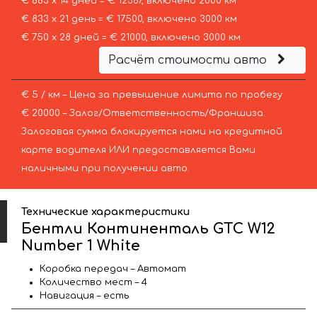
€ 883 х 14 дней = € 12367, включено 2000 км
€ 833 х 21 день = € 17500, включено 3000 км
€ 750 х 28 дней = € 21000, включено 3000 км
Расчёт стоимости авто
€ 5 / км – Цена за превышение лимита по пробегу
€ 20000 – Залог/Ответственность/Франшиза.
Залоговая сумма блокируется нами на кредитной
карте водителя ИЛИ предоставляется Вами
наличными при получении авто.
Технические характеристики
Бентли Континенталь GTC W12
Number 1 White
Коробка передач – Автомат
Количество мест – 4
Навигация – есть