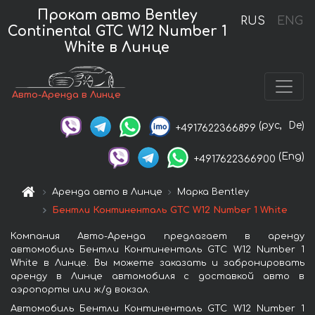
Прокат авто Bentley
RUS
ENG
Continental GTC W12 Number 1
White в Линце
Авто-Аренда в Линце
(рус,
De)
+4917622366899
(Eng)
+4917622366900
Аренда авто в Линце
Марка Bentley
Бентли Континенталь GTC W12 Number 1 White
Компания Авто-Аренда предлагает в аренду
автомобиль Бентли Континенталь GTC W12 Number 1
White в Линце. Вы можете заказать и забронировать
аренду в Линце автомобиля с доставкой авто в
аэропорты или ж/д вокзал.
Автомобиль Бентли Континенталь GTC W12 Number 1