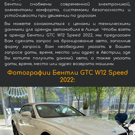
Бентли снабжены современной электроникой,
элементами комфорта, системами безопасности и
устойчивости при движении по дорогам.
Вы можете ознакомиться с ценами и техническими
данными для аренды автомобиля в Линце. Чтобы взять
в аренду Бентли GTC W12 Speed 2022, мы предлагаем
Вам сделать запрос на бронирование авто, заполнив
форму запроса. Вам необходимо указать в Вашем
запросе даты, время, место или адрес в Австрии, где
Вы хотите получить данный авто, а также указать
даты, время, место или адрес возврата машины.
Фотографии Бентли GTC W12 Speed
2022: