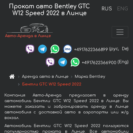
Прокат авто Bentley GTC
RUS
ENG
W12 Speed 2022 в Линце
Авто-Аренда в Линце
(рус,
De)
+4917622366899
(Eng)
+4917622366900
Аренда авто в Линце
Марка Bentley
Бентли GTC W12 Speed 2022
Компания Авто-Аренда предлагает в аренду
автомобиль Бентли GTC W12 Speed 2022 в Линце. Вы
можете заказать и забронировать аренду в Линце
автомобиля с доставкой авто в аэропорты или ж/д
вокзал.
Автомобиль Бентли GTC W12 Speed 2022 пользуются
популярностью проката в Линце. Все автомобили