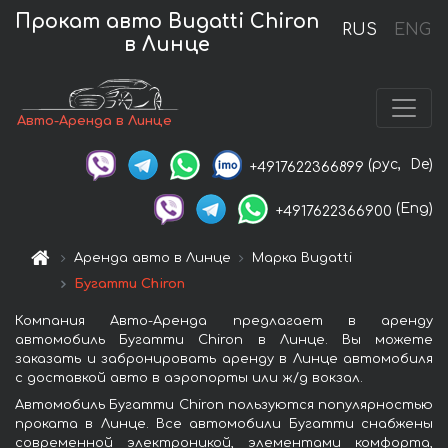
Прокат авто Bugatti Chiron
RUS
ENG
в Линце
Авто-Аренда в Линце
(рус,
De)
+4917622366899
(Eng)
+4917622366900
Аренда авто в Линце
Марка Bugatti
Бугатти Chiron
Компания Авто-Аренда предлагает в аренду
автомобиль Бугатти Chiron в Линце. Вы можете
заказать и забронировать аренду в Линце автомобиля
с доставкой авто в аэропорты или ж/д вокзал.
Автомобиль Бугатти Chiron пользуются популярностью
проката в Линце. Все автомобили Бугатти снабжены
современной электроникой, элементами комфорта,