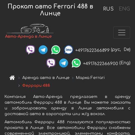
Прокат авто Ferrari 488 в
RUS
ENG
Линце
Авто-Аренда в Линце
(рус,
De)
+4917622366899
(Eng)
+4917622366900
Аренда авто в Линце
Марка Ferrari
Феррари 488
Компания Авто-Аренда предлагает в аренду
автомобиль Феррари 488 в Линце. Вы можете заказать
и забронировать аренду в Линце автомобиля с
доставкой авто в аэропорты или ж/д вокзал.
Автомобиль Феррари 488 пользуются популярностью
проката в Линце. Все автомобили Феррари снабжены
современной электроникой, элементами комфорта,