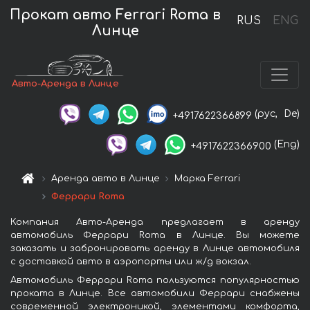
Прокат авто Ferrari Roma в
RUS
ENG
Линце
Авто-Аренда в Линце
(рус,
De)
+4917622366899
(Eng)
+4917622366900
Аренда авто в Линце
Марка Ferrari
Феррари Roma
Компания Авто-Аренда предлагает в аренду
автомобиль Феррари Roma в Линце. Вы можете
заказать и забронировать аренду в Линце автомобиля
с доставкой авто в аэропорты или ж/д вокзал.
Автомобиль Феррари Roma пользуются популярностью
проката в Линце. Все автомобили Феррари снабжены
современной электроникой, элементами комфорта,