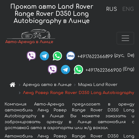
Прокат авто Land Rover
RUS
ENG
Range Rover D350 Long
Autobiography в Линце
Авто-Аренда в Линце
(рус,
De)
+4917622366899
(Eng)
+4917622366900
Аренда авто в Линце
Марка Land Rover
Ленд Ровер Range Rover D350 Long Autobiography
Компания Авто-Аренда предлагает в аренду
автомобиль Ленд Ровер Range Rover D350 Long
Autobiography в Линце. Вы можете заказать и
забронировать аренду в Линце автомобиля с
доставкой авто в аэропорты или ж/д вокзал.
Автомобиль Ленд Ровер Range Rover D350 Long