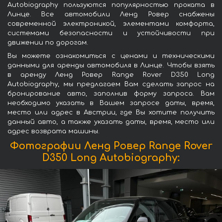
Autobiography пользуются популярностью проката в
Линце. Все автомобили Ленд Ровер снабжены
современной электроникой, элементами комфорта,
системами безопасности и устойчивости при
движении по дорогам.
Вы можете ознакомиться с ценами и техническими
данными для аренды автомобиля в Линце. Чтобы взять
в аренду Ленд Ровер Range Rover D350 Long
Autobiography, мы предлагаем Вам сделать запрос на
бронирование авто, заполнив форму запроса. Вам
необходимо указать в Вашем запросе даты, время,
место или адрес в Австрии, где Вы хотите получить
данный авто, а также указать даты, время, место или
адрес возврата машины.
Фотографии Ленд Ровер Range Rover
D350 Long Autobiography: