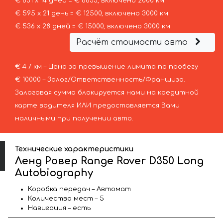
€ 631 х 14 дней = € 8833, включено 2000 км
€ 595 х 21 день = € 12500, включено 3000 км
€ 536 х 28 дней = € 15000, включено 3000 км
Расчёт стоимости авто
€ 4 / км – Цена за превышение лимита по пробегу
€ 10000 – Залог/Ответственность/Франшиза.
Залоговая сумма блокируется нами на кредитной
карте водителя ИЛИ предоставляется Вами
наличными при получении авто.
Технические характеристики
Ленд Ровер Range Rover D350 Long
Autobiography
Коробка передач – Автомат
Количество мест – 5
Навигация – есть